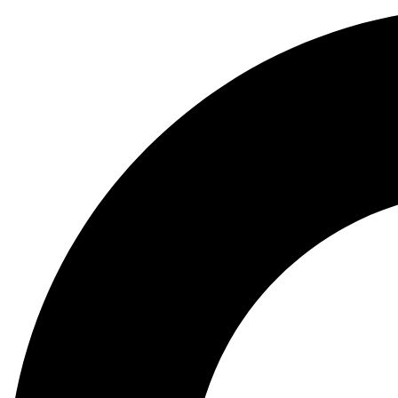
Preskočiť
na
obsah