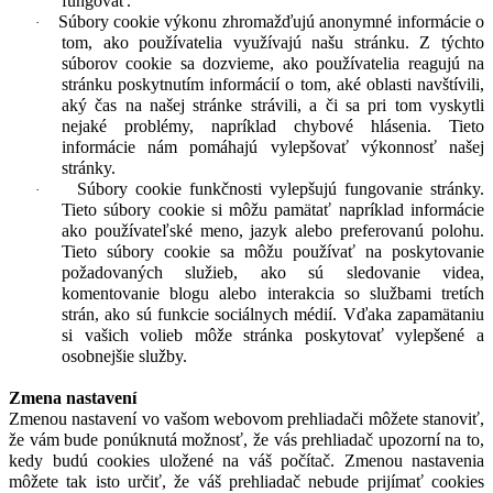
fungovať.
Súbory cookie výkonu zhromažďujú anonymné informácie o
·
tom, ako používatelia využívajú našu stránku. Z týchto
súborov cookie sa dozvieme, ako používatelia reagujú na
stránku poskytnutím informácií o tom, aké oblasti navštívili,
aký čas na našej stránke strávili, a či sa pri tom vyskytli
nejaké problémy, napríklad chybové hlásenia. Tieto
informácie nám pomáhajú vylepšovať výkonnosť našej
stránky.
Súbory cookie funkčnosti vylepšujú fungovanie stránky.
·
Tieto súbory cookie si môžu pamätať napríklad informácie
ako používateľské meno, jazyk alebo preferovanú polohu.
Tieto súbory cookie sa môžu používať na poskytovanie
požadovaných služieb, ako sú sledovanie videa,
komentovanie blogu alebo interakcia so službami tretích
strán, ako sú funkcie sociálnych médií. Vďaka zapamätaniu
si vašich volieb môže stránka poskytovať vylepšené a
osobnejšie služby.
Zmena nastavení
Zmenou nastavení vo vašom webovom prehliadači môžete stanoviť,
že vám bude ponúknutá možnosť, že vás prehliadač upozorní na to,
kedy budú cookies uložené na váš počítač. Zmenou nastavenia
môžete tak isto určiť, že váš prehliadač nebude prijímať cookies