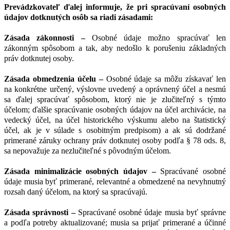
Prevádzkovateľ ďalej informuje, že pri spracúvaní osobných
údajov dotknutých osôb sa riadi zásadami:
Zásada zákonnosti –
Osobné údaje možno spracúvať len
zákonným spôsobom a tak, aby nedošlo k porušeniu základných
práv dotknutej osoby.
Zásada obmedzenia účelu –
Osobné údaje sa môžu získavať len
na konkrétne určený, výslovne uvedený a oprávnený účel a nesmú
sa ďalej spracúvať spôsobom, ktorý nie je zlučiteľný s týmto
účelom; ďalšie spracúvanie osobných údajov na účel archivácie, na
vedecký účel, na účel historického výskumu alebo na štatistický
účel, ak je v súlade s osobitným predpisom) a ak sú dodržané
primerané záruky ochrany práv dotknutej osoby podľa § 78 ods. 8,
sa nepovažuje za nezlučiteľné s pôvodným účelom.
Zásada minimalizácie osobných údajov –
Spracúvané osobné
údaje musia byť primerané, relevantné a obmedzené na nevyhnutný
rozsah daný účelom, na ktorý sa spracúvajú.
Zásada správnosti –
Spracúvané osobné údaje musia byť správne
a podľa potreby aktualizované; musia sa prijať primerané a účinné