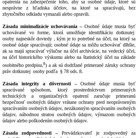
opatrenia na zabezpečenie toho, aby sa osobné údaje, ktoré sú
nesprávne z hľadiska účelov, na ktoré sa spracúvajú, bez
zbytočného odkladu vymazali alebo opravili.
Zásada minimalizácie uchovávania –
Osobné údaje musia byť
uchovávané vo forme, ktorá umožňuje identifikáciu dotknutej
osoby najneskôr dovtedy , kým je to potrebné na účel, na ktorý sa
osobné údaje spracúvajú; osobné údaje sa môžu uchovávať dlhšie,
ak sa majú spracúvať výlučne na účel archivácie, na vedecký účel,
na účel historického výskumu alebo na štatistický účel na základe
8
osobitného predpisu,
) a ak sú dodržané primerané záruky ochrany
práv dotknutej osoby podľa § 78 ods. 8.
Zásada integrity a dôvernosti –
Osobné údaje musia byť
spracúvané spôsobom, ktorý prostredníctvom primeraných
technických a organizačných opatrení zaručuje primeranú
bezpečnosť osobných údajov vrátane ochrany pred neoprávneným
spracúvaním osobných údajov, nezákonným spracúvaním osobných
údajov, náhodnou stratou osobných údajov, výmazom osobných
údajov alebo poškodením osobných údajov.
Zásada zodpovednosti –
Prevádzkovateľ je zodpovedný za