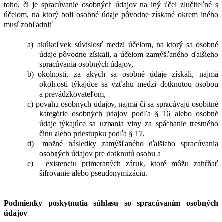
toho, či je spracúvanie osobných údajov na iný účel zlučiteľné s
účelom, na ktorý boli osobné údaje pôvodne získané okrem iného
musí zohľadniť
a)
akúkoľvek súvislosť medzi účelom, na ktorý sa osobné
údaje pôvodne získali, a účelom zamýšľaného ďalšieho
spracúvania osobných údajov,
b)
okolnosti, za akých sa osobné údaje získali, najmä
okolnosti týkajúce sa vzťahu medzi dotknutou osobou
a prevádzkovateľom,
c)
povahu osobných údajov, najmä či sa spracúvajú osobitné
kategórie osobných údajov podľa § 16 alebo osobné
údaje týkajúce sa uznania viny za spáchanie trestného
činu alebo priestupku podľa § 17,
d)
možné následky zamýšľaného ďalšieho spracúvania
osobných údajov pre dotknutú osobu a
e)
existenciu primeraných záruk, ktoré môžu zahŕňať
šifrovanie alebo pseudonymizáciu.
Podmienky poskytnutia súhlasu so spracúvaním osobných
údajov