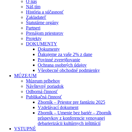
O nás
Náš tím
História a súčasnosť
Zakladateľ
Štatutárne orgány
Partneri
Prenájom priestorov
Projekty
DOKUMENTY
Dokumenty
Ďakujeme za vaše 2% z dane
Povinné zverejňovanie
Ochrana osobných údajov
Všeobecné obchodné podmienky
MÚZE/UM
Múzeum príbehov
Návštevný poriadok
Odborná činnosť
Publikačná činnosť
Zborník – Priestor pre fantáziu 2025
Vzdelávací dokument
Zborník – Umenie bez bariér – Zborník
príspevkov z konferencie venovanej
debarierizácii kultúrnych inštitúcií
VSTUPNÉ