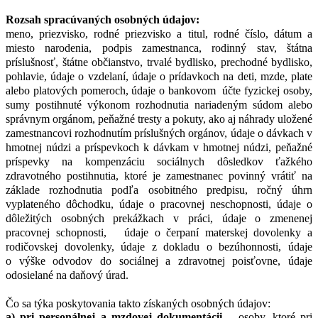
Rozsah spracúvaných osobných údajov:
meno, priezvisko, rodné priezvisko a titul, rodné číslo, dátum a
miesto narodenia, podpis zamestnanca, rodinný stav, štátna
príslušnosť, štátne občianstvo, trvalé bydlisko, prechodné bydlisko,
pohlavie, údaje o vzdelaní, údaje o prídavkoch na deti, mzde, plate
alebo platových pomeroch, údaje o bankovom účte fyzickej osoby,
sumy postihnuté výkonom rozhodnutia nariadeným súdom alebo
správnym orgánom, peňažné tresty a pokuty, ako aj náhrady uložené
zamestnancovi rozhodnutím príslušných orgánov, údaje o dávkach v
hmotnej núdzi a príspevkoch k dávkam v hmotnej núdzi, peňažné
príspevky na kompenzáciu sociálnych dôsledkov ťažkého
zdravotného postihnutia, ktoré je zamestnanec povinný vrátiť na
základe rozhodnutia podľa osobitného predpisu, ročný úhrn
vyplateného dôchodku, údaje o pracovnej neschopnosti, údaje o
dôležitých osobných prekážkach v práci, údaje o zmenenej
pracovnej schopnosti, údaje o čerpaní materskej dovolenky a
rodičovskej dovolenky, údaje z dokladu o bezúhonnosti, údaje
o výške odvodov do sociálnej a zdravotnej poisťovne, údaje
odosielané na daňový úrad.
Čo sa týka poskytovania takto získaných osobných údajov:
a
) pri personálnej a mzdovej dokumentácii
– osoby, ktoré pri