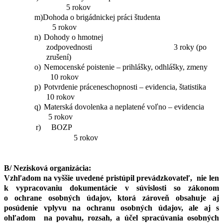
5 rokov
m)
Dohoda o brigádnickej práci študenta
5 rokov
n)
Dohody o hmotnej
zodpovednosti 3 roky (po
zrušení)
o)
Nemocenské poistenie – prihlášky, odhlášky, zmeny
10 rokov
p)
Potvrdenie práceneschopnosti – evidencia, štatistika
10 rokov
q)
Materská dovolenka a neplatené voľno – evidencia
5 rokov
r)
BOZP
5 rokov
B/ Nezisková organizácia:
Vzhľadom na vyššie uvedené pristúpil prevádzkovateľ, nie len
k vypracovaniu dokumentácie v súvislosti so zákonom
o ochrane osobných údajov, ktorá zároveň obsahuje aj
posúdenie vplyvu na ochranu osobných údajov, ale aj s
ohľadom na povahu, rozsah, a účel spracúvania osobných