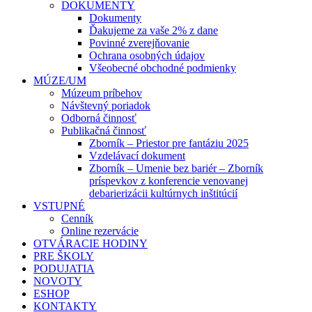
DOKUMENTY
Dokumenty
Ďakujeme za vaše 2% z dane
Povinné zverejňovanie
Ochrana osobných údajov
Všeobecné obchodné podmienky
MÚZE/UM
Múzeum príbehov
Návštevný poriadok
Odborná činnosť
Publikačná činnosť
Zborník – Priestor pre fantáziu 2025
Vzdelávací dokument
Zborník – Umenie bez bariér – Zborník
príspevkov z konferencie venovanej
debarierizácii kultúrnych inštitúcií
VSTUPNÉ
Cenník
Online rezervácie
OTVÁRACIE HODINY
PRE ŠKOLY
PODUJATIA
NOVOTY
ESHOP
KONTAKTY