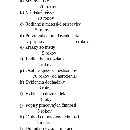
a)
Mzdové listy
20 rokov
b)
Výplatné pásky
10 rokov
c)
Rodinné a materské príspevky
5 rokov
d)
Potvrdenia a prehlásenie k dani
z príjmov 5 rokov
e)
Zrážky zo mzdy
5 rokov
f)
Podklady ku mzdám
5 rokov
g)
Osobné spisy zamestnancov
70 rokov (od narodenia)
h)
Evidencia dochádzky
3 roky
i)
Evidencia dovoleniek
3 roky
j)
Popisy pracovných činností
5 rokov
k)
Dohoda o pracovnej činnosti
5 rokov
l)
Dohoda o vykonaní práce