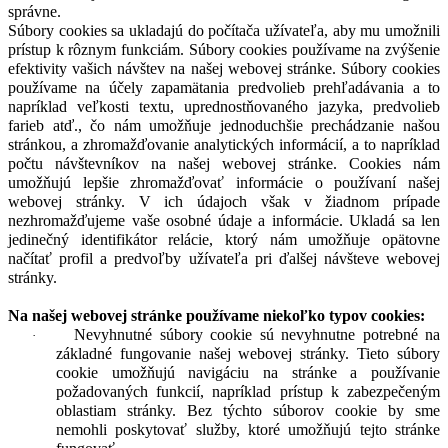
správne.
Súbory cookies sa ukladajú do počítača užívateľa, aby mu umožnili
prístup k rôznym funkciám. Súbory cookies používame na zvýšenie
efektivity vašich návštev na našej webovej stránke. Súbory cookies
používame na účely zapamätania predvolieb prehľadávania a to
napríklad veľkosti textu, uprednostňovaného jazyka, predvolieb
farieb atď., čo nám umožňuje jednoduchšie prechádzanie našou
stránkou, a zhromažďovanie analytických informácií, a to napríklad
počtu návštevníkov na našej webovej stránke. Cookies nám
umožňujú lepšie zhromažďovať informácie o používaní našej
webovej stránky. V ich údajoch však v žiadnom prípade
nezhromažďujeme vaše osobné údaje a informácie. Ukladá sa len
jedinečný identifikátor relácie, ktorý nám umožňuje opätovne
načítať profil a predvoľby užívateľa pri ďalšej návšteve webovej
stránky.
Na našej webovej stránke používame niekoľko typov cookies:
Nevyhnutné súbory cookie sú nevyhnutne potrebné na
·
základné fungovanie našej webovej stránky. Tieto súbory
cookie umožňujú navigáciu na stránke a používanie
požadovaných funkcií, napríklad prístup k zabezpečeným
oblastiam stránky. Bez týchto súborov cookie by sme
nemohli poskytovať služby, ktoré umožňujú tejto stránke