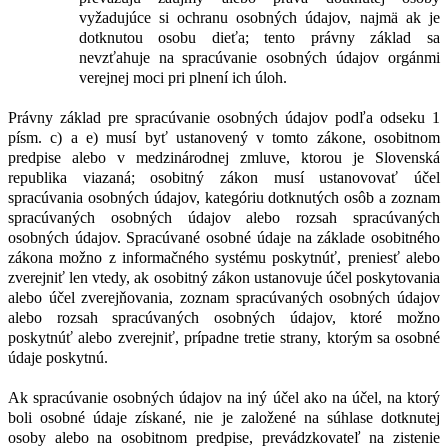
vyžadujúce si ochranu osobných údajov, najmä ak je
dotknutou osobu dieťa; tento právny základ sa
nevzťahuje na spracúvanie osobných údajov orgánmi
verejnej moci pri plnení ich úloh.
Právny základ pre spracúvanie osobných údajov podľa odseku 1
písm. c) a e) musí byť ustanovený v tomto zákone, osobitnom
predpise alebo v medzinárodnej zmluve, ktorou je Slovenská
republika viazaná; osobitný zákon musí ustanovovať účel
spracúvania osobných údajov, kategóriu dotknutých osôb a zoznam
spracúvaných osobných údajov alebo rozsah spracúvaných
osobných údajov. Spracúvané osobné údaje na základe osobitného
zákona možno z informačného systému poskytnúť, preniesť alebo
zverejniť len vtedy, ak osobitný zákon ustanovuje účel poskytovania
alebo účel zverejňovania, zoznam spracúvaných osobných údajov
alebo rozsah spracúvaných osobných údajov, ktoré možno
poskytnúť alebo zverejniť, prípadne tretie strany, ktorým sa osobné
údaje poskytnú.
Ak spracúvanie osobných údajov na iný účel ako na účel, na ktorý
boli osobné údaje získané, nie je založené na súhlase dotknutej
osoby alebo na osobitnom predpise, prevádzkovateľ na zistenie