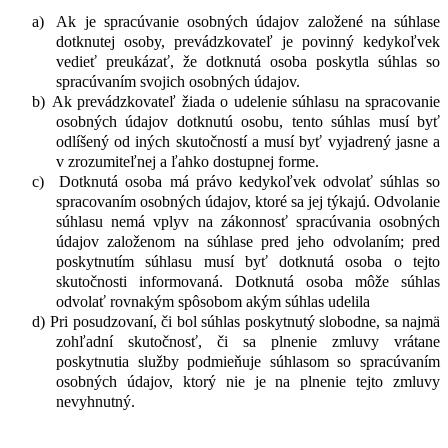
a)
Ak je spracúvanie osobných údajov založené na súhlase
dotknutej osoby, prevádzkovateľ je povinný kedykoľvek
vedieť preukázať, že dotknutá osoba poskytla súhlas so
spracúvaním svojich osobných údajov.
b)
Ak prevádzkovateľ žiada o udelenie súhlasu na spracovanie
osobných údajov dotknutú osobu, tento súhlas musí byť
odlíšený od iných skutočností a musí byť vyjadrený jasne a
v zrozumiteľnej a ľahko dostupnej forme.
c)
Dotknutá osoba má právo kedykoľvek odvolať súhlas so
spracovaním osobných údajov, ktoré sa jej týkajú. Odvolanie
súhlasu nemá vplyv na zákonnosť spracúvania osobných
údajov založenom na súhlase pred jeho odvolaním; pred
poskytnutím súhlasu musí byť dotknutá osoba o tejto
skutočnosti informovaná. Dotknutá osoba môže súhlas
odvolať rovnakým spôsobom akým súhlas udelila
d)
Pri posudzovaní, či bol súhlas poskytnutý slobodne, sa najmä
zohľadní skutočnosť, či sa plnenie zmluvy vrátane
poskytnutia služby podmieňuje súhlasom so spracúvaním
osobných údajov, ktorý nie je na plnenie tejto zmluvy
nevyhnutný.