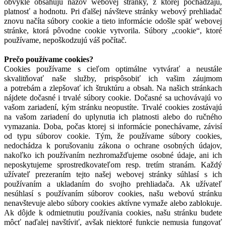
obvykle obsahujú názov webovej stránky, z ktorej pochádzajú,
platnosť a hodnotu. Pri ďalšej návšteve stránky webový prehliadač
znovu načíta súbory cookie a tieto informácie odošle späť webovej
stránke, ktorá pôvodne cookie vytvorila. Súbory „cookie“, ktoré
používame, nepoškodzujú váš počítač.
Prečo používame cookies?
Cookies používame s cieľom optimálne vytvárať a neustále
skvalitňovať naše služby, prispôsobiť ich vašim záujmom
a potrebám a zlepšovať ich štruktúru a obsah. Na našich stránkach
nájdete dočasné i trvalé súbory cookie. Dočasné sa uchovávajú vo
vašom zariadení, kým stránku neopustíte. Trvalé cookies zostávajú
na vašom zariadení do uplynutia ich platnosti alebo do ručného
vymazania. Doba, počas ktorej si informácie ponechávame, závisí
od typu súborov cookie. Tým, že používame súbory cookies,
nedochádza k porušovaniu zákona o ochrane osobných údajov,
nakoľko ich používaním nezhromažďujeme osobné údaje, ani ich
neposkytujeme sprostredkovateľom resp. tretím stranám. Každý
užívateľ prezeraním tejto našej webovej stránky súhlasí s ich
používaním a ukladaním do svojho prehliadača. Ak užívateľ
nesúhlasí s používaním súborov cookies, našu webovú stránku
nenavštevuje alebo súbory cookies aktívne vymaže alebo zablokuje.
Ak dôjde k odmietnutiu používania cookies, našu stránku budete
môcť naďalej navštíviť, avšak niektoré funkcie nemusia fungovať