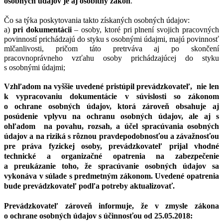
osobných údajov je aj osobitný zákon
.
Čo sa týka poskytovania takto získaných osobných údajov:
a)
pri dokumentácii
– osoby, ktoré pri plnení svojich pracovných
povinností prichádzajú do styku s osobnými údajmi, majú povinnosť
mlčanlivosti, pričom táto pretrváva aj po skončení
pracovnoprávneho vzťahu osoby prichádzajúcej do styku
s osobnými údajmi;
Vzhľadom na vyššie uvedené pristúpil prevádzkovateľ, nie len
k vypracovaniu dokumentácie v súvislosti so zákonom
o ochrane osobných údajov, ktorá zároveň obsahuje aj
posúdenie vplyvu na ochranu osobných údajov, ale aj s
ohľadom na povahu, rozsah, a účel spracúvania osobných
údajov a na riziká s rôznou pravdepodobnosťou a závažnosťou
pre práva fyzickej osoby, prevádzkovateľ prijal vhodné
technické a organizačné opatrenia na zabezpečenie
a preukázanie toho, že spracúvanie osobných údajov sa
vykonáva v súlade s predmetným zákonom. Uvedené opatrenia
bude prevádzkovateľ podľa potreby aktualizovať.
Prevádzkovateľ zároveň informuje, že v zmysle zákona
o ochrane osobných údajov s účinnosťou od 25.05.2018: