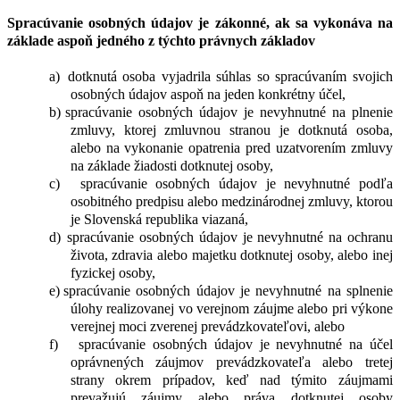
Spracúvanie osobných údajov je zákonné, ak sa vykonáva na
základe aspoň jedného z týchto právnych základov
a)
dotknutá osoba vyjadrila súhlas so spracúvaním svojich
osobných údajov aspoň na jeden konkrétny účel,
b)
spracúvanie osobných údajov je nevyhnutné na plnenie
zmluvy, ktorej zmluvnou stranou je dotknutá osoba,
alebo na vykonanie opatrenia pred uzatvorením zmluvy
na základe žiadosti dotknutej osoby,
c)
spracúvanie osobných údajov je nevyhnutné podľa
osobitného predpisu alebo medzinárodnej zmluvy, ktorou
je Slovenská republika viazaná,
d)
spracúvanie osobných údajov je nevyhnutné na ochranu
života, zdravia alebo majetku dotknutej osoby, alebo inej
fyzickej osoby,
e)
spracúvanie osobných údajov je nevyhnutné na splnenie
úlohy realizovanej vo verejnom záujme alebo pri výkone
verejnej moci zverenej prevádzkovateľovi, alebo
f)
spracúvanie osobných údajov je nevyhnutné na účel
oprávnených záujmov prevádzkovateľa alebo tretej
strany okrem prípadov, keď nad týmito záujmami
prevažujú záujmy alebo práva dotknutej osoby