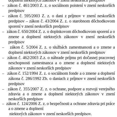
doplnení niektorých zákonov v znení neskorších predpisov
–
zákon č. 461/2003 Z. z. o sociálnom poistení v znení neskorších
predpisov
–
zákon č. 595/2003 Z. z. o dani z príjmov v znení neskorších
predpisov – zákon č. 43/2004 Z. z. o starobnom dôchodkovom
sporení v znení neskorších predpisov
–
zákon č. 650/2004 Z. z. o doplnkovom dôchodkovom sporení a o
zmene a doplnení niektorých zákonov v znení neskorších
predpisov
–
zákon č. 5/2004 Z. z. o službách zamestnanosti a o zmene a
doplnení niektorých zákonov v znení neskorších predpisov
–
zákon č. 462/2003 Z.z. o náhrade príjmu pri dočasnej pracovnej
neschopnosti zamestnanca a o zmene a doplnení niektorých
zákonov v znení neskorších predpisov
–
zákon č. 152/1994 Z. z. o sociálnom fonde a o zmene a doplnení
zákona č. 286/1992 Zb. o daniach z príjmov v znení neskorších
predpisov
–
zákon č. 355/2007 Z. z. o ochrane, podpore a rozvoji verejného
zdravia a o zmene a doplnení niektorých zákonov v znení
neskorších predpisov
– zákon č. 124/2006 Z. z. o bezpečnosti a ochrane zdravia pri práce
a o zmene a doplnení
niektorých zákonov v znení neskorších predpisov.