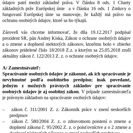
údajov patrí medzi základné práva. V článku 8 ods. 1 Charty
základných práv Európskej únie a v článku 16 ods. 1 Zmluvy o
fungovaní Európskej únie sa stanovuje, že každý má právo na
ochranu osobných údajov, ktoré sa ho týkajú.
Zároveň vás chceme informovať, že dňa 19.12.2017 podpísal
prezident SR, pán Andrej Kiska, Zákon o ochrane osobných údajov
a o zmene a doplnení niektorých zákonov, ktorému bolo v zbierke
zákonov pridelené číslo 18/2018 Z.z. a ktorým sa 25.05.2018 zruší
aktuálny zákon č. 122/2013 Z. z. o ochrane osobných údajov.
A/ Zamestnávateľ:
Spracúvanie osobných údajov je zákonné, ak ich spracúvanie je
nevyhnutné podľa osobitného predpisu; inak povedané,
jedným z možných právnych základov pre spracúvanie
osobných údajov je aj osobitný zákon
. V prípade zamestnávateľa
je právnym základom na spracúvanie osobných údajov:
–
zákon č. 311/2001 Z. z. Zákonník práce v znení neskorších
predpisov
–
zákon č. 580/2004 Z. z. o zdravotnom poistení o zmene a
doplnení zákona č. 95/2002 Z. z. o poisťovníctve a o 2 zmene a