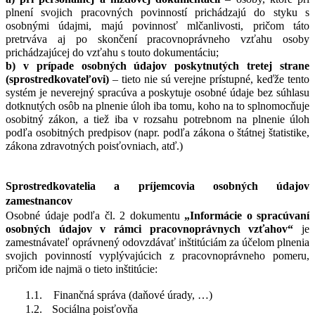
plnení svojich pracovných povinností prichádzajú do styku s
osobnými údajmi, majú povinnosť mlčanlivosti, pričom táto
pretrváva aj po skončení pracovnoprávneho vzťahu osoby
prichádzajúcej do vzťahu s touto dokumentáciu;
b
) v prípade osobných údajov poskytnutých tretej strane
(sprostredkovateľovi)
– tieto nie sú verejne prístupné, keďže tento
systém je neverejný spracúva a poskytuje osobné údaje bez súhlasu
dotknutých osôb na plnenie úloh iba tomu, koho na to splnomocňuje
osobitný zákon, a tiež iba v rozsahu potrebnom na plnenie úloh
podľa osobitných predpisov (napr. podľa zákona o štátnej štatistike,
zákona zdravotných poisťovniach, atď.)
Sprostredkovatelia a príjemcovia osobných údajov
zamestnancov
Osobné údaje podľa čl. 2 dokumentu
„Informácie o spracúvaní
osobných údajov v rámci pracovnoprávnych vzťahov“
je
zamestnávateľ oprávnený odovzdávať inštitúciám za účelom plnenia
svojich povinností vyplývajúcich z pracovnoprávneho pomeru,
pričom ide najmä o tieto inštitúcie:
1.1.
Finančná správa (daňové úrady, …)
1.2.
Sociálna poisťovňa