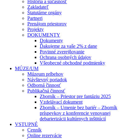
História a súčasnosť
Zakladateľ
Štatutárne orgány
Partneri
Prenájom priestorov
Projekty
DOKUMENTY
Dokumenty
Ďakujeme za vaše 2% z dane
Povinné zverejňovanie
Ochrana osobných údajov
Všeobecné obchodné podmienky
MÚZE/UM
Múzeum príbehov
Návštevný poriadok
Odborná činnosť
Publikačná činnosť
Zborník – Priestor pre fantáziu 2025
Vzdelávací dokument
Zborník – Umenie bez bariér – Zborník
príspevkov z konferencie venovanej
debarierizácii kultúrnych inštitúcií
VSTUPNÉ
Cenník
Online rezervácie