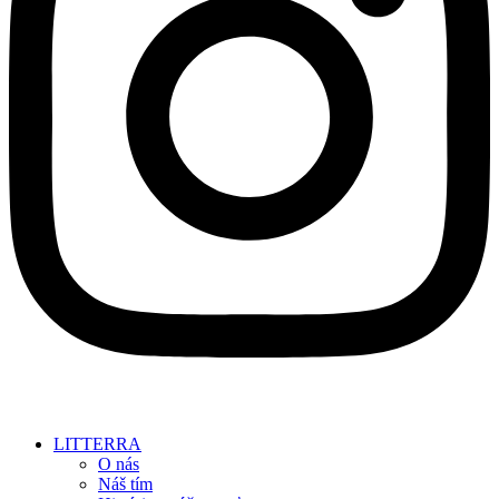
LITTERRA
O nás
Náš tím