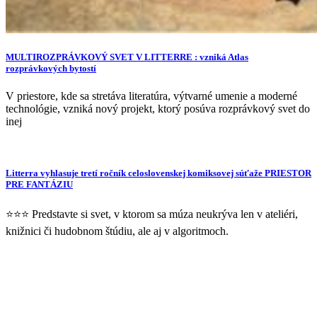
MULTIROZPRÁVKOVÝ SVET V LITTERRE : vzniká Atlas
rozprávkových bytostí
V priestore, kde sa stretáva literatúra, výtvarné umenie a moderné
technológie, vzniká nový projekt, ktorý posúva rozprávkový svet do
inej
Litterra vyhlasuje tretí ročník celoslovenskej komiksovej súťaže PRIESTOR
PRE FANTÁZIU
⭐⭐⭐ Predstavte si svet, v ktorom sa múza neukrýva len v ateliéri,
knižnici či hudobnom štúdiu, ale aj v algoritmoch.