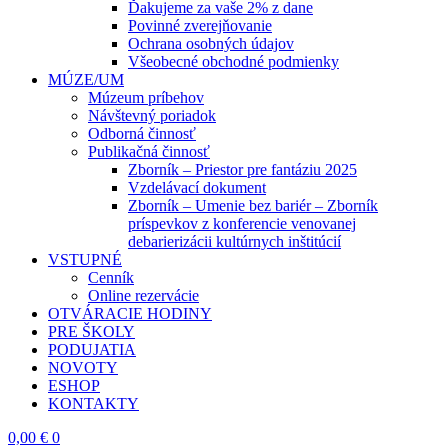
Ďakujeme za vaše 2% z dane
Povinné zverejňovanie
Ochrana osobných údajov
Všeobecné obchodné podmienky
MÚZE/UM
Múzeum príbehov
Návštevný poriadok
Odborná činnosť
Publikačná činnosť
Zborník – Priestor pre fantáziu 2025
Vzdelávací dokument
Zborník – Umenie bez bariér – Zborník
príspevkov z konferencie venovanej
debarierizácii kultúrnych inštitúcií
VSTUPNÉ
Cenník
Online rezervácie
OTVÁRACIE HODINY
PRE ŠKOLY
PODUJATIA
NOVOTY
ESHOP
KONTAKTY
0,00
€
0