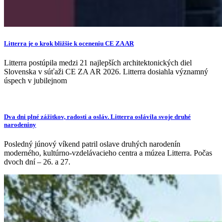
Litterra je o krok bližšie k oceneniu CE ZA AR
Litterra postúpila medzi 21 najlepších architektonických diel
Slovenska v súťaži CE ZA AR 2026. Litterra dosiahla významný
úspech v jubilejnom
Dva dni plné zážitkov, radosti a osláv. Litterra oslávila svoje druhé
narodeniny
Posledný júnový víkend patril oslave druhých narodenín
moderného, kultúrno-vzdelávacieho centra a múzea Litterra. Počas
dvoch dní – 26. a 27.