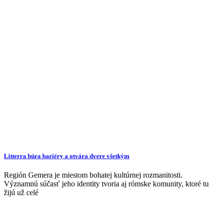
Litterra búra bariéry a otvára dvere všetkým
Región Gemera je miestom bohatej kultúrnej rozmanitosti.
Významnú súčasť jeho identity tvoria aj rómske komunity, ktoré tu
žijú už celé