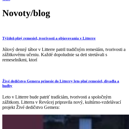
Novoty/blog
Týždeň plný remesiel, tvorivosti a objavovania v Litterre
Júlový denný tábor v Litterre patril tradičným remeslám, tvorivosti a
zážitkovému učeniu. Každé dopoludnie sa deti stretávali s
remeselníkmi, ktorí
Živé dedičstvo Gemera prinesie do Litterry leto plné remesiel, divadla a
hudby
Leto v Litterre bude patriť tradíciám, tvorivosti a spoločným
zážitkom. Litterra v Revúcej pripravila nový, kultúrno-vzdelávací
projekt Živé dedičstvo Gemera: