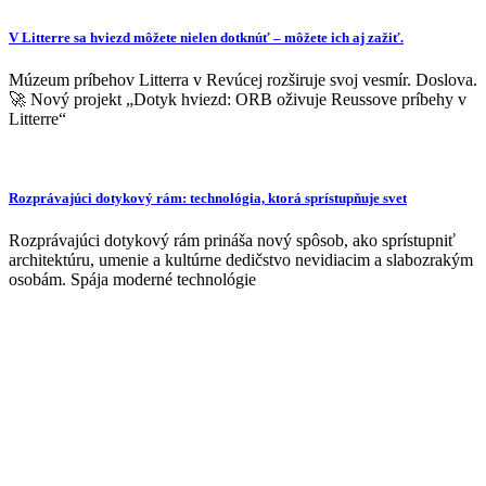
V Litterre sa hviezd môžete nielen dotknúť – môžete ich aj zažiť.
Múzeum príbehov Litterra v Revúcej rozširuje svoj vesmír. Doslova.
🚀 Nový projekt „Dotyk hviezd: ORB oživuje Reussove príbehy v
Litterre“
Rozprávajúci dotykový rám: technológia, ktorá sprístupňuje svet
Rozprávajúci dotykový rám prináša nový spôsob, ako sprístupniť
architektúru, umenie a kultúrne dedičstvo nevidiacim a slabozrakým
osobám. Spája moderné technológie