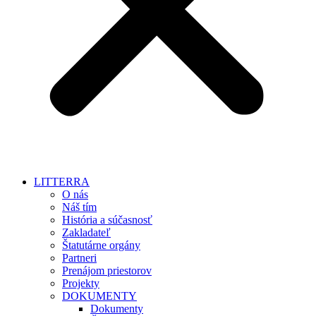
LITTERRA
O nás
Náš tím
História a súčasnosť
Zakladateľ
Štatutárne orgány
Partneri
Prenájom priestorov
Projekty
DOKUMENTY
Dokumenty