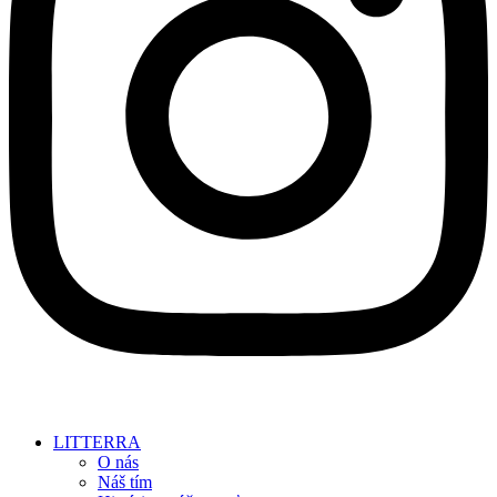
LITTERRA
O nás
Náš tím