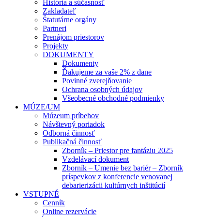
História a súčasnosť
Zakladateľ
Štatutárne orgány
Partneri
Prenájom priestorov
Projekty
DOKUMENTY
Dokumenty
Ďakujeme za vaše 2% z dane
Povinné zverejňovanie
Ochrana osobných údajov
Všeobecné obchodné podmienky
MÚZE/UM
Múzeum príbehov
Návštevný poriadok
Odborná činnosť
Publikačná činnosť
Zborník – Priestor pre fantáziu 2025
Vzdelávací dokument
Zborník – Umenie bez bariér – Zborník
príspevkov z konferencie venovanej
debarierizácii kultúrnych inštitúcií
VSTUPNÉ
Cenník
Online rezervácie