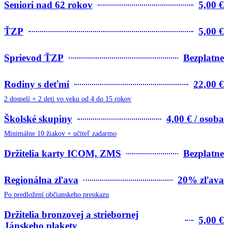
Seniori nad 62 rokov
5,00 €
ŤZP
5,00 €
Sprievod ŤZP
Bezplatne
Rodiny s deťmi
22,00 €
2 dospelí + 2 deti vo veku od 4 do 15 rokov
Školské skupiny
4,00 € / osoba
Minimálne 10 žiakov + učiteľ zadarmo
Držitelia karty ICOM, ZMS
Bezplatne
Regionálna zľava
20% zľava
Po predložení občianskeho preukazu
Držitelia bronzovej a striebornej
5,00 €
Jánskeho plakety