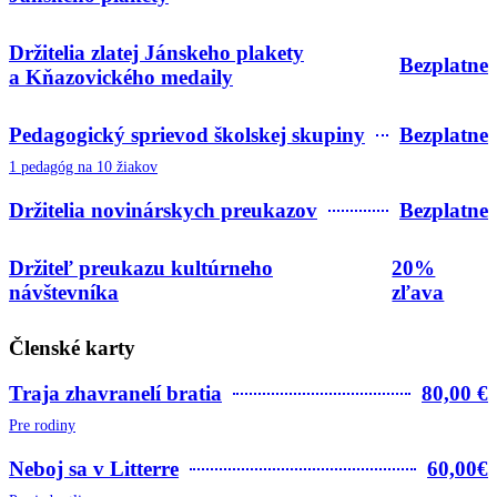
Držitelia zlatej Jánskeho plakety
Bezplatne
a Kňazovického medaily
Pedagogický sprievod školskej skupiny
Bezplatne
1 pedagóg na 10 žiakov
Držitelia novinárskych preukazov
Bezplatne
Držiteľ preukazu kultúrneho
20%
návštevníka
zľava
Členské karty
Traja zhavranelí bratia
80,00 €
Pre rodiny
Neboj sa v Litterre
60,00€