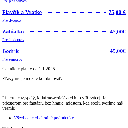
Pre jednotlivca
Plavčík a Vratko
75,00 €
Pre dvojice
Žabiatko
45,00€
Pre študentov
Bodrík
45,00€
Pre seniorov
Cenník je platný od 1.1.2025.
Zľavy nie je možné kombinovať.
Litterra je vyspelý, kultúrno-vzdelávací hub v Revúcej. Je
priestorom pre fantáziu bez hraníc, miestom, kde spolu tvoríme náš
vesmír.
Všeobecné obchodné podmienky