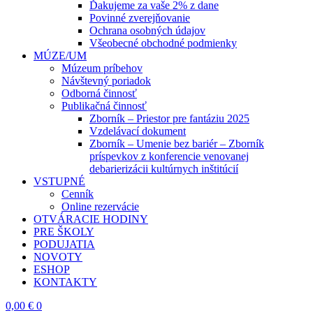
Ďakujeme za vaše 2% z dane
Povinné zverejňovanie
Ochrana osobných údajov
Všeobecné obchodné podmienky
MÚZE/UM
Múzeum príbehov
Návštevný poriadok
Odborná činnosť
Publikačná činnosť
Zborník – Priestor pre fantáziu 2025
Vzdelávací dokument
Zborník – Umenie bez bariér – Zborník
príspevkov z konferencie venovanej
debarierizácii kultúrnych inštitúcií
VSTUPNÉ
Cenník
Online rezervácie
OTVÁRACIE HODINY
PRE ŠKOLY
PODUJATIA
NOVOTY
ESHOP
KONTAKTY
0,00
€
0