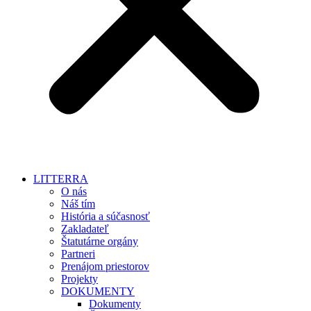
LITTERRA
O nás
Náš tím
História a súčasnosť
Zakladateľ
Štatutárne orgány
Partneri
Prenájom priestorov
Projekty
DOKUMENTY
Dokumenty