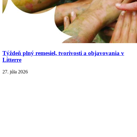
Týždeň plný remesiel, tvorivosti a objavovania v
Litterre
27. júla 2026