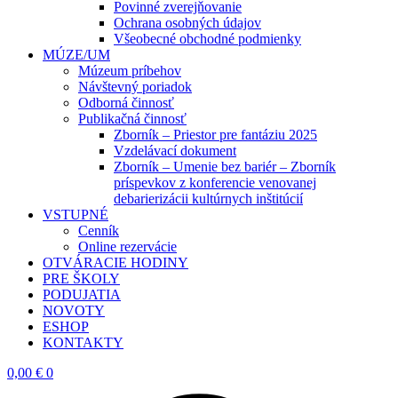
Povinné zverejňovanie
Ochrana osobných údajov
Všeobecné obchodné podmienky
MÚZE/UM
Múzeum príbehov
Návštevný poriadok
Odborná činnosť
Publikačná činnosť
Zborník – Priestor pre fantáziu 2025
Vzdelávací dokument
Zborník – Umenie bez bariér – Zborník
príspevkov z konferencie venovanej
debarierizácii kultúrnych inštitúcií
VSTUPNÉ
Cenník
Online rezervácie
OTVÁRACIE HODINY
PRE ŠKOLY
PODUJATIA
NOVOTY
ESHOP
KONTAKTY
0,00
€
0