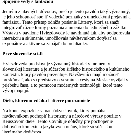
Spojenie vedy s fantáziou
Jedným z hlavných dôvodov, prečo je tento pavilón taký významný,
je jeho schopnosť spojiť vedecké poznatky s umeleckými prejavmi a
fantáziou. Tento prístup odráža poslanie Litterry, ktorá sa snaží
integrovať rôzne formy poznania a umenia do jedinečného zážitku.
Výstava v pavilóne Hviezdovedy je navrhnutá tak, aby podporovala
interakciu a skúmanie, umožňovala návštevníkom dotýkať sa
exponátov a aktívne sa zapájať do prehliadky.
Prvé slovenské sci-fi
Hviezdoveda predstavuje významný historický moment v
slovenskej literatúre a je súčasťou širšieho historického a kultúrneho
kontextu, ktorý pavilón prezentuje. Návštevníci majú možnosť
preskúmať, ako sa predstavy o vesmíre a cesty na Mesiac vyvíjali v
priebehu času, a to pomocou moderných technológií, ktoré tento
vývoj mapujú.
Dielo, ktorému vďaka Litterre porozumiete
Na konci expozície sa nachádza slovník, ktorý pomáha
návštevníkom pochopiť historizmy a nárečové výrazy použité v
Reussovom diele. Tento slovník je dôležitý pre pochopenie
dobového kontextu a jazykových nuáns, ktoré sú súčasťou
literárneho dedičstva.