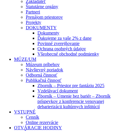
Zakladateľ
Štatutárne orgány
Partneri
Prenájom priestorov
Projekty
DOKUMENTY
Dokumenty
Ďakujeme za vaše 2% z dane
Povinné zverejňovanie
Ochrana osobných údajov
Všeobecné obchodné podmienky
MÚZE/UM
Múzeum príbehov
Návštevný poriadok
Odborná činnosť
Publikačná činnosť
Zborník – Priestor pre fantáziu 2025
Vzdelávací dokument
Zborník – Umenie bez bariér – Zborník
príspevkov z konferencie venovanej
debarierizácii kultúrnych inštitúcií
VSTUPNÉ
Cenník
Online rezervácie
OTVÁRACIE HODINY