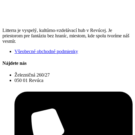
Litterra je vyspelý, kultúrno-vzdelávací hub v Revúcej. Je
priestorom pre fantáziu bez hraníc, miestom, kde spolu tvoríme náš
vesmír.
Všeobecné obchodné podmienky
Nájdete nás
Železničná 260/27
050 01 Revúca