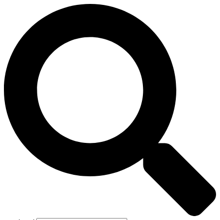
Preskočiť
na
obsah