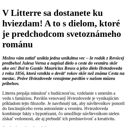
V Litterre sa dostanete ku
hviezdam! A to s dielom, ktoré
je predchodcom svetoznámeho
románu
Možno vám zatiaľ unikla jedna unikátna vec – že rodák z Revúcej
predbehol Julesa Verna a napísal dielo o ceste do vesmíru skôr
ako on! Bol to Gustáv Maurícius Reuss a jeho dielo Hviezdoveda
z roku 1856, ktorá vznikla o deväť rokov skôr než známa Cesta na
mesiac. Práve Hviezdovede venujeme pavilón v našom múzeu
príbehov.
Litterra prepája minulosť s budúcnosťou, vzdelanie s umením a
vedu s fantáziou. Pavilón venovaný Hviezdovede je vynikajúcim
príkladom tejto filozofie. Je navrhnutý tak, aby návštevníkov ponoril
do fascinujúceho sveta astronómie a vesmíru. Hviezdoveda
kombinuje fakty s hypotézami, čo umožňuje návštevníkom nielen
získať vedomosti, ale aj prebudiť ich predstavivosť a kreativitu.