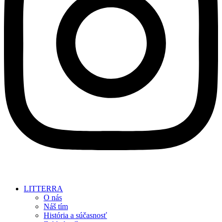
LITTERRA
O nás
Náš tím
História a súčasnosť