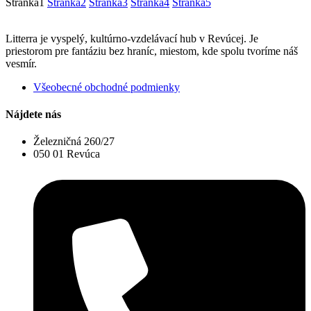
Stránka
1
Stránka
2
Stránka
3
Stránka
4
Stránka
5
Litterra je vyspelý, kultúrno-vzdelávací hub v Revúcej. Je
priestorom pre fantáziu bez hraníc, miestom, kde spolu tvoríme náš
vesmír.
Všeobecné obchodné podmienky
Nájdete nás
Železničná 260/27
050 01 Revúca