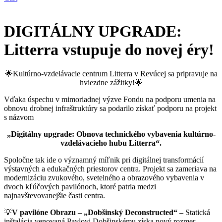
DIGITÁLNY UPGRADE:
Litterra vstupuje do novej éry!
🌟Kultúrno-vzdelávacie centrum Litterra v Revúcej sa pripravuje na
hviezdne zážitky!🌟
Vďaka úspechu v mimoriadnej výzve Fondu na podporu umenia na
obnovu drobnej infraštruktúry sa podarilo získať podporu na projekt
s názvom
„Digitálny upgrade: Obnova technického vybavenia kultúrno-
vzdelávacieho hubu Litterra“.
Spoločne tak ide o významný míľnik pri digitálnej transformácií
výstavných a edukačných priestorov centra. Projekt sa zameriava na
modernizáciu zvukového, svetelného a obrazového vybavenia v
dvoch kľúčových pavilónoch, ktoré patria medzi
najnavštevovanejšie časti centra.
💡
V pavilóne Obrazu – „Dobšinský Deconstructed“ –
Statická
inštalácia venovaná Pavlovi Dobšinskému získa nový rozmer.