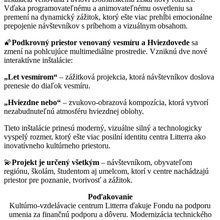
Vďaka programovateľnému a animovateľnému osvetleniu sa
premení na dynamický zážitok, ktorý ešte viac prehĺbi emocionálne
prepojenie návštevníkov s príbehom a vizuálnym obsahom.
🌠
Podkrovný priestor venovaný vesmíru a Hviezdovede
sa
zmení na pohlcujúce multimediálne prostredie. Vzniknú dve nové
interaktívne inštalácie:
„Let vesmírom“
– zážitková projekcia, ktorá návštevníkov doslova
prenesie do diaľok vesmíru.
„Hviezdne nebo“
– zvukovo-obrazová kompozícia, ktorá vytvorí
nezabudnuteľnú atmosféru hviezdnej oblohy.
Tieto inštalácie prinesú moderný, vizuálne silný a technologicky
vyspelý rozmer, ktorý ešte viac posilní identitu centra Litterra ako
inovatívneho kultúrneho priestoru.
💫
Projekt je určený všetkým
– návštevníkom, obyvateľom
regiónu, školám, študentom aj umelcom, ktorí v centre nachádzajú
priestor pre poznanie, tvorivosť a zážitok.
Poďakovanie
Kultúrno-vzdelávacie centrum Litterra ďakuje Fondu na podporu
umenia za finančnú podporu a dôveru. Modernizácia technického