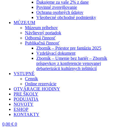
Ďakujeme za vaše 2% z dane
Povinné zverejňovanie
Ochrana osobných údajov
Všeobecné obchodné podmienky
MÚZE/UM
Múzeum príbehov
Návštevný poriadok
Odborná činnosť
Publikačná činnosť
Zborník – Priestor pre fantáziu 2025
Vzdelávací dokument
Zborník – Umenie bez bariér – Zborník
príspevkov z konferencie venovanej
debarierizácii kultúrnych inštitúcií
VSTUPNÉ
Cenník
Online rezervácie
OTVÁRACIE HODINY
PRE ŠKOLY
PODUJATIA
NOVOTY
ESHOP
KONTAKTY
0,00
€
0