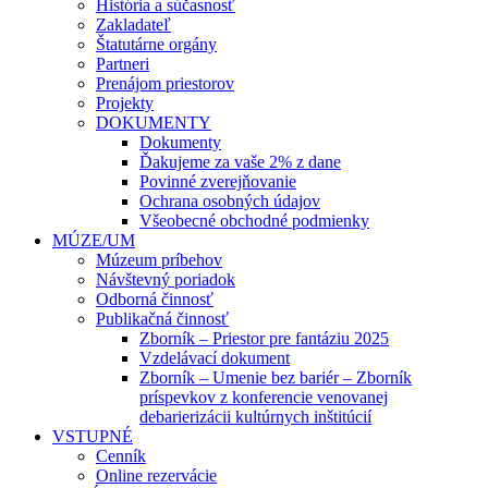
História a súčasnosť
Zakladateľ
Štatutárne orgány
Partneri
Prenájom priestorov
Projekty
DOKUMENTY
Dokumenty
Ďakujeme za vaše 2% z dane
Povinné zverejňovanie
Ochrana osobných údajov
Všeobecné obchodné podmienky
MÚZE/UM
Múzeum príbehov
Návštevný poriadok
Odborná činnosť
Publikačná činnosť
Zborník – Priestor pre fantáziu 2025
Vzdelávací dokument
Zborník – Umenie bez bariér – Zborník
príspevkov z konferencie venovanej
debarierizácii kultúrnych inštitúcií
VSTUPNÉ
Cenník
Online rezervácie