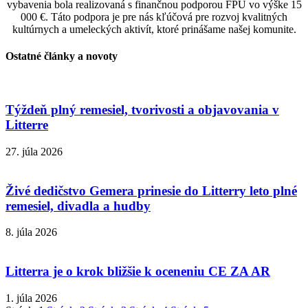
vybavenia bola realizovaná s finančnou podporou FPU vo výške 15
000 €. Táto podpora je pre nás kľúčová pre rozvoj kvalitných
kultúrnych a umeleckých aktivít, ktoré prinášame našej komunite.
Ostatné články a novoty
Týždeň plný remesiel, tvorivosti a objavovania v
Litterre
27. júla 2026
Živé dedičstvo Gemera prinesie do Litterry leto plné
remesiel, divadla a hudby
8. júla 2026
Litterra je o krok bližšie k oceneniu CE ZA AR
1. júla 2026