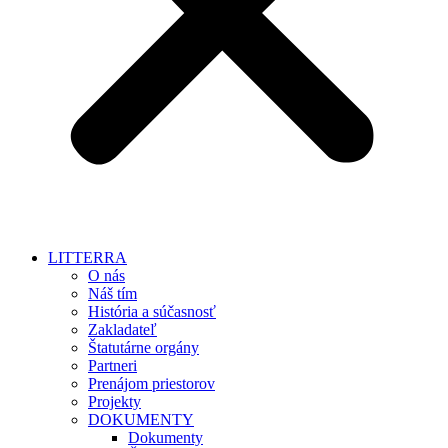
LITTERRA
O nás
Náš tím
História a súčasnosť
Zakladateľ
Štatutárne orgány
Partneri
Prenájom priestorov
Projekty
DOKUMENTY
Dokumenty