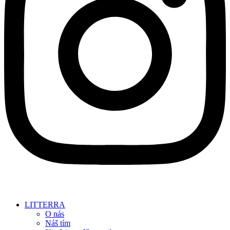
LITTERRA
O nás
Náš tím