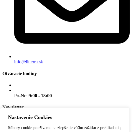
info@litterra.sk
Otváracie hodiny
Po-Ne:
9:00 - 18:00
Newsletter
Nastavenie Cookies
Nenechajte si ujsť novinky.
Súbory cookie používame na zlepšenie vášho zážitku z prehliadania,
E-mail