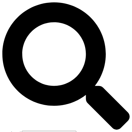
Preskočiť
na
obsah