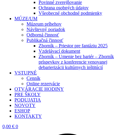
Povinné zverejňovanie
Ochrana osobných údajov
Všeobecné obchodné podmienky
MÚZE/UM
Múzeum príbehov
Návštevný poriadok
Odborná činnosť
Publikačná činnosť
Zborník – Priestor pre fantáziu 2025
Vzdelávací dokument
Zborník – Umenie bez bariér – Zborník
príspevkov z konferencie venovanej
debarierizácii kultúrnych inštitúcií
VSTUPNÉ
Cenník
Online rezervácie
OTVÁRACIE HODINY
PRE ŠKOLY
PODUJATIA
NOVOTY
ESHOP
KONTAKTY
0,00
€
0