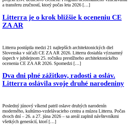
a transferu zručností, ktorý počas leta 2026 […]
Litterra je o krok bližšie k oceneniu CE
ZA AR
Litterra postúpila medzi 21 najlepších architektonických diel
Slovenska v súťaži CE ZA AR 2026. Litterra dosiahla významný
úspech v jubilejnom 25. ročníku prestížneho architektonického
ocenenia CE ZA AR 2026. Spomedzi […]
Dva dni plné zážitkov, radosti a osláv.
Litterra oslávila svoje druhé narodeniny
Posledný júnový víkend patril oslave druhých narodenín
moderného, kultúrno-vzdelávacieho centra a múzea Litterra. Počas
dvoch dní – 26. a 27. júna 2026 – sa areál zaplnil návštevníkmi
všetkých generácií, ktorí […]