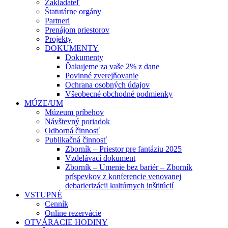
Zakladateľ
Štatutárne orgány
Partneri
Prenájom priestorov
Projekty
DOKUMENTY
Dokumenty
Ďakujeme za vaše 2% z dane
Povinné zverejňovanie
Ochrana osobných údajov
Všeobecné obchodné podmienky
MÚZE/UM
Múzeum príbehov
Návštevný poriadok
Odborná činnosť
Publikačná činnosť
Zborník – Priestor pre fantáziu 2025
Vzdelávací dokument
Zborník – Umenie bez bariér – Zborník
príspevkov z konferencie venovanej
debarierizácii kultúrnych inštitúcií
VSTUPNÉ
Cenník
Online rezervácie
OTVÁRACIE HODINY