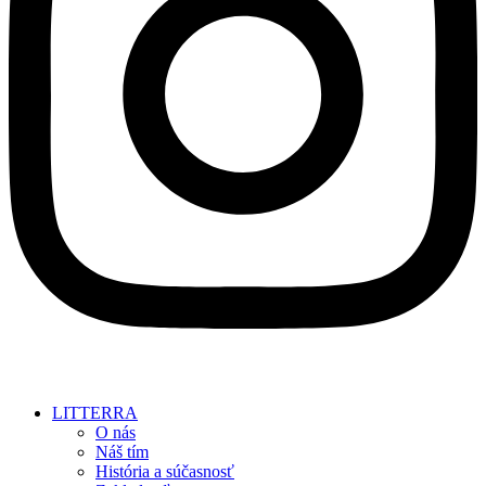
LITTERRA
O nás
Náš tím
História a súčasnosť