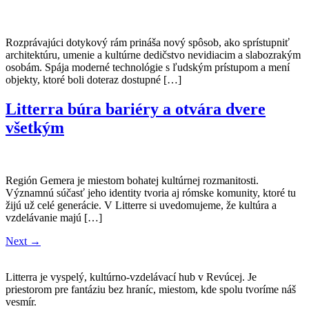
Rozprávajúci dotykový rám prináša nový spôsob, ako sprístupniť
architektúru, umenie a kultúrne dedičstvo nevidiacim a slabozrakým
osobám. Spája moderné technológie s ľudským prístupom a mení
objekty, ktoré boli doteraz dostupné […]
Litterra búra bariéry a otvára dvere
všetkým
Región Gemera je miestom bohatej kultúrnej rozmanitosti.
Významnú súčasť jeho identity tvoria aj rómske komunity, ktoré tu
žijú už celé generácie. V Litterre si uvedomujeme, že kultúra a
vzdelávanie majú […]
Next
→
Litterra je vyspelý, kultúrno-vzdelávací hub v Revúcej. Je
priestorom pre fantáziu bez hraníc, miestom, kde spolu tvoríme náš
vesmír.