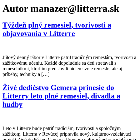
Autor
manazer@litterra.sk
Týždeň plný remesiel, tvorivosti a
objavovania v Litterre
Júlový denný tábor v Litterre patril tradičným remeslám, tvorivosti a
zážitkovému učeniu. Každé dopoludnie sa deti stretávali s
remeselníkmi, ktorí im predstavili nielen svoje remeslo, ale aj
príbehy, techniky a […]
Živé dedičstvo Gemera prinesie do
Litterry leto plné remesiel, divadla a
hudby
Leto v Litterre bude patriť tradíciám, tvorivosti a spoločným
zážitkom. Litterra v Revúcej pripravila nový, kultúrno-vzdelávací
projekt Živé dedičstvo Gemera: Program neformálneho vzdelávania