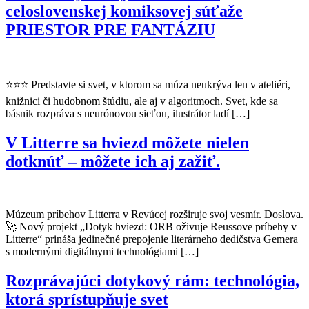
celoslovenskej komiksovej súťaže
PRIESTOR PRE FANTÁZIU
⭐⭐⭐ Predstavte si svet, v ktorom sa múza neukrýva len v ateliéri,
knižnici či hudobnom štúdiu, ale aj v algoritmoch. Svet, kde sa
básnik rozpráva s neurónovou sieťou, ilustrátor ladí […]
V Litterre sa hviezd môžete nielen
dotknúť – môžete ich aj zažiť.
Múzeum príbehov Litterra v Revúcej rozširuje svoj vesmír. Doslova.
🚀 Nový projekt „Dotyk hviezd: ORB oživuje Reussove príbehy v
Litterre“ prináša jedinečné prepojenie literárneho dedičstva Gemera
s modernými digitálnymi technológiami […]
Rozprávajúci dotykový rám: technológia,
ktorá sprístupňuje svet