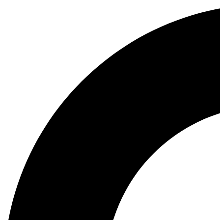
Preskočiť
na
obsah