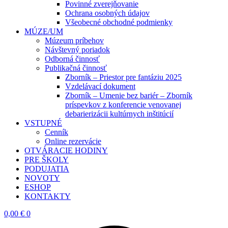
Povinné zverejňovanie
Ochrana osobných údajov
Všeobecné obchodné podmienky
MÚZE/UM
Múzeum príbehov
Návštevný poriadok
Odborná činnosť
Publikačná činnosť
Zborník – Priestor pre fantáziu 2025
Vzdelávací dokument
Zborník – Umenie bez bariér – Zborník
príspevkov z konferencie venovanej
debarierizácii kultúrnych inštitúcií
VSTUPNÉ
Cenník
Online rezervácie
OTVÁRACIE HODINY
PRE ŠKOLY
PODUJATIA
NOVOTY
ESHOP
KONTAKTY
0,00
€
0