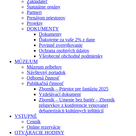
Zakladateľ
Štatutárne orgány
Partneri
Prenájom priestorov
Projekty
DOKUMENTY
Dokumenty
Ďakujeme za vaše 2% z dane
Povinné zverejňovanie
Ochrana osobných údajov
Všeobecné obchodné podmienky
MÚZE/UM
Múzeum príbehov
Návštevný poriadok
Odborná činnosť
Publikačná činnosť
Zborník – Priestor pre fantáziu 2025
Vzdelávací dokument
Zborník – Umenie bez bariér – Zborník
príspevkov z konferencie venovanej
debarierizácii kultúrnych inštitúcií
VSTUPNÉ
Cenník
Online rezervácie
OTVÁRACIE HODINY