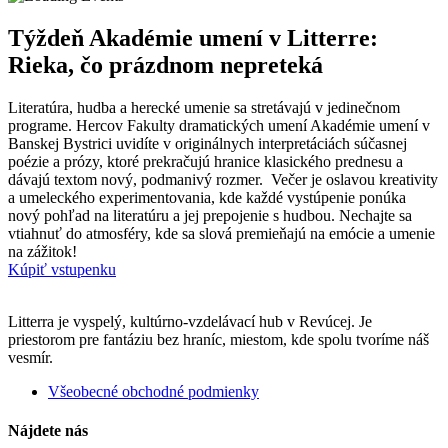
Týždeň Akadémie umení v Litterre:
Rieka, čo prázdnom nepreteká
Literatúra, hudba a herecké umenie sa stretávajú v jedinečnom
programe.
Hercov Fakulty dramatických umení Akadémie umení v
Banskej Bystrici uvidíte v originálnych interpretáciách súčasnej
poézie a prózy, ktoré prekračujú hranice klasického prednesu a
dávajú textom nový, podmanivý rozmer.
Večer je oslavou kreativity
a umeleckého experimentovania, kde každé vystúpenie ponúka
nový pohľad na literatúru a jej prepojenie s hudbou.
Nechajte sa
vtiahnuť do atmosféry, kde sa slová premieňajú na emócie a umenie
na zážitok!
Kúpiť vstupenku
Litterra je vyspelý, kultúrno-vzdelávací hub v Revúcej. Je
priestorom pre fantáziu bez hraníc, miestom, kde spolu tvoríme náš
vesmír.
Všeobecné obchodné podmienky
Nájdete nás