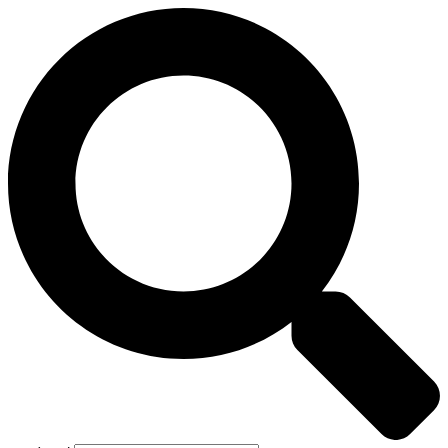
Preskočiť
na
obsah