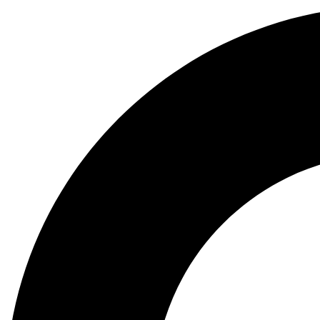
Preskočiť
na
obsah