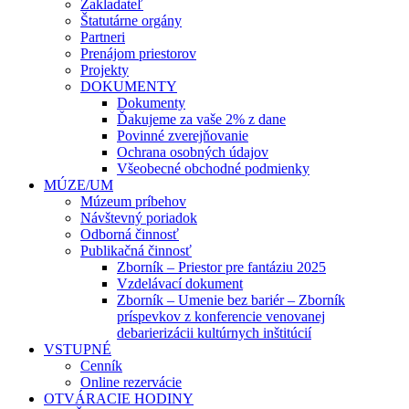
Zakladateľ
Štatutárne orgány
Partneri
Prenájom priestorov
Projekty
DOKUMENTY
Dokumenty
Ďakujeme za vaše 2% z dane
Povinné zverejňovanie
Ochrana osobných údajov
Všeobecné obchodné podmienky
MÚZE/UM
Múzeum príbehov
Návštevný poriadok
Odborná činnosť
Publikačná činnosť
Zborník – Priestor pre fantáziu 2025
Vzdelávací dokument
Zborník – Umenie bez bariér – Zborník
príspevkov z konferencie venovanej
debarierizácii kultúrnych inštitúcií
VSTUPNÉ
Cenník
Online rezervácie
OTVÁRACIE HODINY