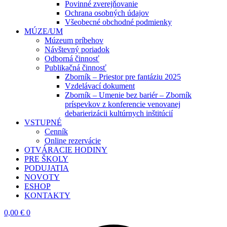
Povinné zverejňovanie
Ochrana osobných údajov
Všeobecné obchodné podmienky
MÚZE/UM
Múzeum príbehov
Návštevný poriadok
Odborná činnosť
Publikačná činnosť
Zborník – Priestor pre fantáziu 2025
Vzdelávací dokument
Zborník – Umenie bez bariér – Zborník
príspevkov z konferencie venovanej
debarierizácii kultúrnych inštitúcií
VSTUPNÉ
Cenník
Online rezervácie
OTVÁRACIE HODINY
PRE ŠKOLY
PODUJATIA
NOVOTY
ESHOP
KONTAKTY
0,00
€
0