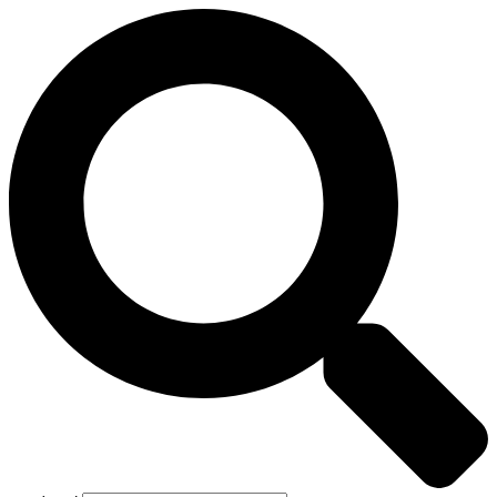
Preskočiť
na
obsah