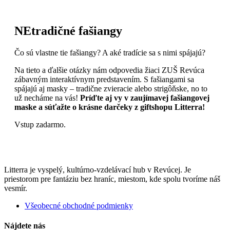
NEtradičné fašiangy
Čo sú vlastne tie fašiangy? A aké tradície sa s nimi spájajú?
Na tieto a ďalšie otázky nám odpovedia žiaci ZUŠ Revúca
zábavným interaktívnym predstavením. S fašiangami sa
spájajú aj masky – tradične zvieracie alebo strigôňske, no to
už necháme na vás!
Príďte aj vy v zaujímavej fašiangovej
maske a súťažte o krásne darčeky z giftshopu Litterra!
Vstup zadarmo.
Litterra je vyspelý, kultúrno-vzdelávací hub v Revúcej. Je
priestorom pre fantáziu bez hraníc, miestom, kde spolu tvoríme náš
vesmír.
Všeobecné obchodné podmienky
Nájdete nás