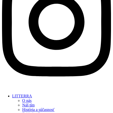
LITTERRA
O nás
Náš tím
História a súčasnosť