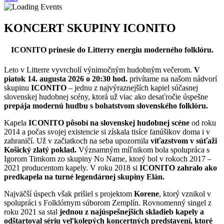
KONCERT SKUPINY ICONITO
ICONITO prinesie do Litterry energiu moderného folklóru.
Leto v Litterre vyvrcholí výnimočným hudobným večerom.
V
piatok 14. augusta 2026 o 20:30 hod.
privítame na našom nádvorí
skupinu
ICONITO
– jednu z najvýraznejších kapiel súčasnej
slovenskej hudobnej scény, ktorá už viac ako desaťročie úspešne
prepája modernú hudbu s bohatstvom slovenského folklóru.
Kapela
ICONITO pôsobí na slovenskej hudobnej scéne
od roku
2014 a počas svojej existencie si získala tisíce fanúšikov doma i v
zahraničí. Už v začiatkoch na seba upozornila
víťazstvom v súťaži
Košický zlatý poklad.
Významným míľnikom bola spolupráca s
Igorom Timkom zo skupiny No Name, ktorý bol v rokoch 2017 –
2021 producentom kapely. V roku 2018 si
ICONITO zahralo ako
predkapela na turné legendárnej skupiny Elán.
Najväčší úspech však prišiel s projektom
Korene
, ktorý vznikol v
spolupráci s Folklórnym súborom Zemplín. Rovnomenný singel z
roku 2021 sa stal
jednou z najúspešnejších skladieb kapely a
odštartoval sériu veľkolepých koncertných predstavení, ktoré