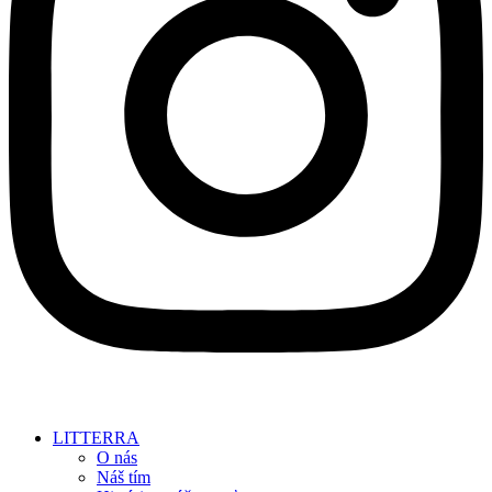
LITTERRA
O nás
Náš tím