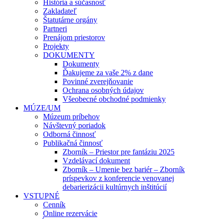
História a súčasnosť
Zakladateľ
Štatutárne orgány
Partneri
Prenájom priestorov
Projekty
DOKUMENTY
Dokumenty
Ďakujeme za vaše 2% z dane
Povinné zverejňovanie
Ochrana osobných údajov
Všeobecné obchodné podmienky
MÚZE/UM
Múzeum príbehov
Návštevný poriadok
Odborná činnosť
Publikačná činnosť
Zborník – Priestor pre fantáziu 2025
Vzdelávací dokument
Zborník – Umenie bez bariér – Zborník
príspevkov z konferencie venovanej
debarierizácii kultúrnych inštitúcií
VSTUPNÉ
Cenník
Online rezervácie