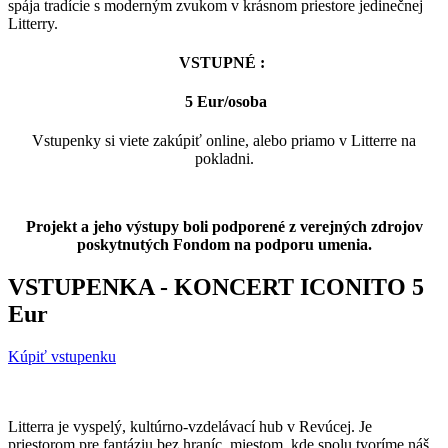
spája tradície s moderným zvukom v krásnom priestore jedinečnej
Litterry.
VSTUPNÉ :
5 Eur/osoba
Vstupenky si viete zakúpiť online, alebo priamo v Litterre na
pokladni.
Projekt a jeho výstupy boli podporené z verejných zdrojov
poskytnutých Fondom na podporu umenia.
VSTUPENKA - KONCERT ICONITO 5
Eur
Kúpiť vstupenku
Litterra je vyspelý, kultúrno-vzdelávací hub v Revúcej. Je
priestorom pre fantáziu bez hraníc, miestom, kde spolu tvoríme náš