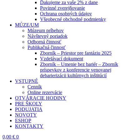
Ďakujeme za vaše 2% z dane
Povinné zverejňovanie
Ochrana osobných údajov
Všeobecné obchodné podmienky
MÚZE/UM
Múzeum príbehov
Návštevný poriadok
Odborná činnosť
Publikačná činnosť
Zborník – Priestor pre fantáziu 2025
Vzdelávací dokument
Zborník – Umenie bez bariér – Zborník
príspevkov z konferencie venovanej
debarierizácii kultúrnych inštitúcií
VSTUPNÉ
Cenník
Online rezervácie
OTVÁRACIE HODINY
PRE ŠKOLY
PODUJATIA
NOVOTY
ESHOP
KONTAKTY
0,00
€
0