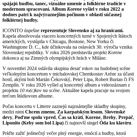
spájajú hudbu, tanec, vizuálne umenie a folklórne tradície v
modernom spracovaní.
Album
Korene
vyšiel v roku 2022 a
dodnes patrí k najvýraznejším počinom v oblasti súčasnej
folklórnej hudby.
ICONITO úspešne
reprezentuje Slovensko aj za hranicami.
Kapela absolvovala viacero koncertných turné v Spojených štátoch
amerických, vystúpila v Chicagu, Bostone, New Yorku či
Washingtone D. C., kde účinkovala na oslavách 30. výročia vzniku
Slovenskej republiky. V roku 2026 predstavila projekt
Korene
dokonca aj na Zimných olympijských hrách v Miláne.
V novembri 2024 oslávila skupina desať rokov na hudobnej scéne
veľkolepým koncertom v michalovskej Chemkostav Aréne za účasti
hostí, akými boli Marián Čekovský, Peter Lipa, Robert Burian či FS
Zemplín. V roku 2026 vyšiel aj koncertný album a videozáznam z
projektu
10 ro(c)kov na scéne
. Aktuálne kapela pracuje na svojom
treťom štúdiovom albume.
Počas koncertu v Litterre zaznejú najznámejšie skladby skupiny,
medzi nimi
Chcem zmenu
,
Za karpatským lesom
,
Slovenské
devy
,
Poďme spolu vpred
,
Čas sa kráti
,
Korene
,
Brehy
,
Prepáč
,
Liponito (Keby som bol Lipa)
či najnovší singel
Óda ku klavíru
.
Príďte zažiť jedinečný večer plný energie, emócií a hudby, ktorá