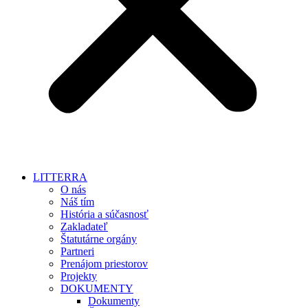
LITTERRA
O nás
Náš tím
História a súčasnosť
Zakladateľ
Štatutárne orgány
Partneri
Prenájom priestorov
Projekty
DOKUMENTY
Dokumenty