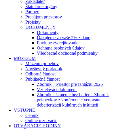
Zakladateľ
Štatutárne orgány
Partneri
Prenájom priestorov
Projekty
DOKUMENTY
Dokumenty
Ďakujeme za vaše 2% z dane
Povinné zverejňovanie
Ochrana osobných údajov
Všeobecné obchodné podmienky
MÚZE/UM
Múzeum príbehov
Návštevný poriadok
Odborná činnosť
Publikačná činnosť
Zborník – Priestor pre fantáziu 2025
Vzdelávací dokument
Zborník – Umenie bez bariér – Zborník
príspevkov z konferencie venovanej
debarierizácii kultúrnych inštitúcií
VSTUPNÉ
Cenník
Online rezervácie
OTVÁRACIE HODINY