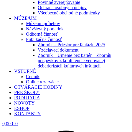
Povinné zverejňovanie
Ochrana osobných údajov
Všeobecné obchodné podmienky
MÚZE/UM
Múzeum príbehov
Návštevný poriadok
Odborná činnosť
Publikačná činnosť
Zborník – Priestor pre fantáziu 2025
Vzdelávací dokument
Zborník – Umenie bez bariér – Zborník
príspevkov z konferencie venovanej
debarierizácii kultúrnych inštitúcií
VSTUPNÉ
Cenník
Online rezervácie
OTVÁRACIE HODINY
PRE ŠKOLY
PODUJATIA
NOVOTY
ESHOP
KONTAKTY
0,00
€
0