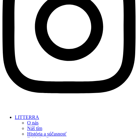
LITTERRA
O nás
Náš tím
História a súčasnosť