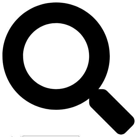
Preskočiť
na
obsah