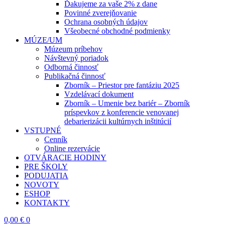
Ďakujeme za vaše 2% z dane
Povinné zverejňovanie
Ochrana osobných údajov
Všeobecné obchodné podmienky
MÚZE/UM
Múzeum príbehov
Návštevný poriadok
Odborná činnosť
Publikačná činnosť
Zborník – Priestor pre fantáziu 2025
Vzdelávací dokument
Zborník – Umenie bez bariér – Zborník
príspevkov z konferencie venovanej
debarierizácii kultúrnych inštitúcií
VSTUPNÉ
Cenník
Online rezervácie
OTVÁRACIE HODINY
PRE ŠKOLY
PODUJATIA
NOVOTY
ESHOP
KONTAKTY
0,00
€
0