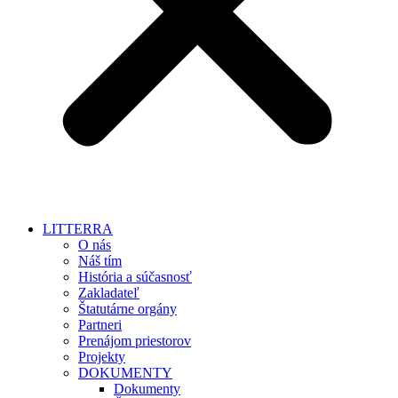
LITTERRA
O nás
Náš tím
História a súčasnosť
Zakladateľ
Štatutárne orgány
Partneri
Prenájom priestorov
Projekty
DOKUMENTY
Dokumenty