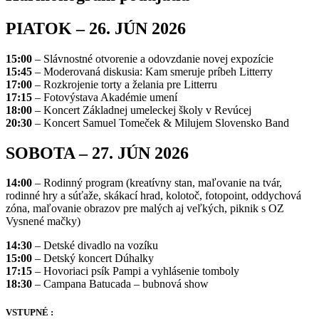
PIATOK – 26. JÚN 2026
15:00
– Slávnostné otvorenie a odovzdanie novej expozície
15:45
– Moderovaná diskusia: Kam smeruje príbeh Litterry
17:00
– Rozkrojenie torty a želania pre Litterru
17:15
– Fotovýstava Akadémie umení
18:00
– Koncert Základnej umeleckej školy v Revúcej
20:30
– Koncert Samuel Tomeček & Milujem Slovensko Band
SOBOTA – 27. JÚN 2026
14:00
– Rodinný program (kreatívny stan, maľovanie na tvár,
rodinné hry a súťaže, skákací hrad, kolotoč, fotopoint, oddychová
zóna, maľovanie obrazov pre malých aj veľkých, piknik s OZ
Vysnené mačky)
14:30
– Detské divadlo na vozíku
15:00
– Detský koncert Dúhalky
17:15
– Hovoriaci psík Pampi a vyhlásenie tomboly
18:30
– Campana Batucada – bubnová show
VSTUPNÉ :