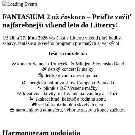
FANTASIUM 2 už čoskoro – Príďte zažiť
najfarebnejší víkend leta do Litterry!
Už
26. a 27. júna 2026
vás čaká v
Litterra
víkend plný hudby,
zábavy, fantázie a skvelého programu pre malých aj veľkých!
Tešiť sa môžete na:
🎶 koncert Samuela Tomečeka & Milujem Slovensko Band
🌈 detský koncert Dúhalky
🎭 detské divadlo a vystúpenia
🥁 energickú bubnovú show Campana Batucada
🐾 piknik s OZ Vysnené mačky
🎨 kreatívne aktivity, maľovanie na tvár, hry a súťaže
🎠 skákací hrad, kolotoč a rodinnú zónu
🎁 veľkú tombolu plnú skvelých cien
🍰 narodeninovú atmosféru, výborné gastro a kopec zážitkov
Harmonogram podujatia