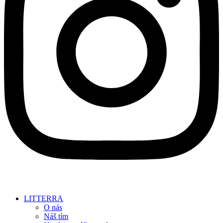
LITTERRA
O nás
Náš tím