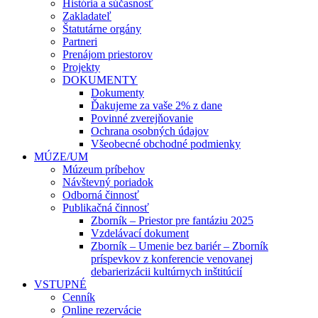
História a súčasnosť
Zakladateľ
Štatutárne orgány
Partneri
Prenájom priestorov
Projekty
DOKUMENTY
Dokumenty
Ďakujeme za vaše 2% z dane
Povinné zverejňovanie
Ochrana osobných údajov
Všeobecné obchodné podmienky
MÚZE/UM
Múzeum príbehov
Návštevný poriadok
Odborná činnosť
Publikačná činnosť
Zborník – Priestor pre fantáziu 2025
Vzdelávací dokument
Zborník – Umenie bez bariér – Zborník
príspevkov z konferencie venovanej
debarierizácii kultúrnych inštitúcií
VSTUPNÉ
Cenník
Online rezervácie