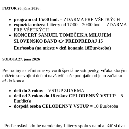
PIATOK 26. júna 2026:
program od 15:00 hod.
= ZDARMA PRE VŠETKÝCH
expozícia múzea
Litterry od 17:00 – 20:00 hod. = ZDARMA
PRE VŠETKÝCH
KONCERT SAMUEL TOMEČEK A MILUJEM
SLOVENSKO BAND
👉
PREDPREDAJ 15
Eur/osoba (na mieste v deň konania 18Eur/osoba)
SOBOTA 27. júna 2026
Pre rodiny s deťmi sme vytvorili špeciálne vstupenky, vďaka ktorým
môžete so svojimi deťmi navštíviť naše podujatie od jeho začiatku
až do konca.
deti do 3 rokov
= VSTUP ZDARMA
deti od 3 rokov do 18 rokov CELODENNÝ VSTUP
= 5
Eur/dieťa
dospelá osoba CELODENNÝ VSTUP
= 10 Eur/osoba
Príďte osláviť druhé narodeniny Litterry spolu s nami a užiť si dva