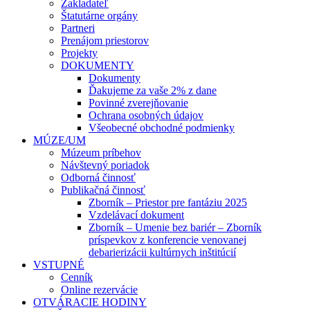
Zakladateľ
Štatutárne orgány
Partneri
Prenájom priestorov
Projekty
DOKUMENTY
Dokumenty
Ďakujeme za vaše 2% z dane
Povinné zverejňovanie
Ochrana osobných údajov
Všeobecné obchodné podmienky
MÚZE/UM
Múzeum príbehov
Návštevný poriadok
Odborná činnosť
Publikačná činnosť
Zborník – Priestor pre fantáziu 2025
Vzdelávací dokument
Zborník – Umenie bez bariér – Zborník
príspevkov z konferencie venovanej
debarierizácii kultúrnych inštitúcií
VSTUPNÉ
Cenník
Online rezervácie
OTVÁRACIE HODINY