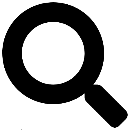
Preskočiť
na
obsah