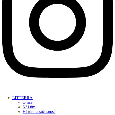
LITTERRA
O nás
Náš tím
História a súčasnosť