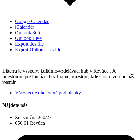
Google Calendar
iCalendar
Outlook 365
Outlook Live
Export .ics file
Export Outlook .ics file
Litterra je vyspelý, kultúrno-vzdelávací hub v Revúcej. Je
priestorom pre fantáziu bez hraníc, miestom, kde spolu tvoríme náš
vesmír.
Všeobecné obchodné podmienky
Nájdete nás
Železničná 260/27
050 01 Revúca