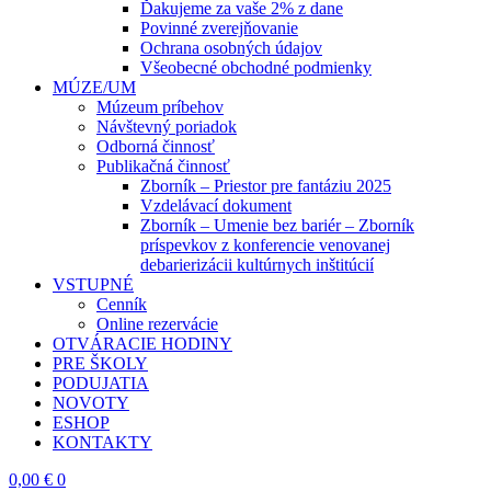
Ďakujeme za vaše 2% z dane
Povinné zverejňovanie
Ochrana osobných údajov
Všeobecné obchodné podmienky
MÚZE/UM
Múzeum príbehov
Návštevný poriadok
Odborná činnosť
Publikačná činnosť
Zborník – Priestor pre fantáziu 2025
Vzdelávací dokument
Zborník – Umenie bez bariér – Zborník
príspevkov z konferencie venovanej
debarierizácii kultúrnych inštitúcií
VSTUPNÉ
Cenník
Online rezervácie
OTVÁRACIE HODINY
PRE ŠKOLY
PODUJATIA
NOVOTY
ESHOP
KONTAKTY
0,00
€
0