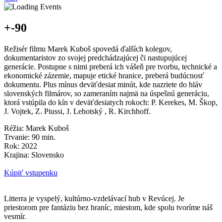
+-90
Režisér filmu Marek Kuboš spovedá ďalších kolegov,
dokumentaristov zo svojej predchádzajúcej či nastupujúcej
generácie. Postupne s nimi preberá ich vášeň pre tvorbu, technické a
ekonomické zázemie, mapuje etické hranice, preberá budúcnosť
dokumentu. Plus mínus deväťdesiat minút, kde nazriete do hláv
slovenských filmárov, so zameraním najmä na úspešnú generáciu,
ktorá vstúpila do kín v deväťdesiatych rokoch: P. Kerekes, M. Škop,
J. Vojtek, Z. Piussi, J. Lehotský , R. Kirchhoff.
Réžia: Marek Kuboš
Trvanie: 90 min.
Rok: 2022
Krajina: Slovensko
Kúpiť vstupenku
Litterra je vyspelý, kultúrno-vzdelávací hub v Revúcej. Je
priestorom pre fantáziu bez hraníc, miestom, kde spolu tvoríme náš
vesmír.