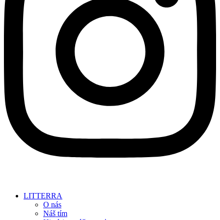
LITTERRA
O nás
Náš tím