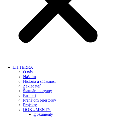
LITTERRA
O nás
Náš tím
História a súčasnosť
Zakladateľ
Štatutárne orgány
Partneri
Prenájom priestorov
Projekty
DOKUMENTY
Dokumenty