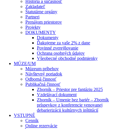
História a súčasnosť
Zakladateľ
Štatutárne orgány
Partneri
Prenájom priestorov
Projekty
DOKUMENTY
Dokumenty
Ďakujeme za vaše 2% z dane
Povinné zverejňovanie
Ochrana osobných údajov
Všeobecné obchodné podmienky
MÚZE/UM
Múzeum príbehov
Návštevný poriadok
Odborná činnosť
Publikačná činnosť
Zborník – Priestor pre fantáziu 2025
Vzdelávací dokument
Zborník – Umenie bez bariér – Zborník
príspevkov z konferencie venovanej
debarierizácii kultúrnych inštitúcií
VSTUPNÉ
Cenník
Online rezervácie