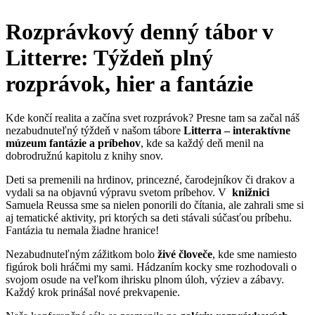
Rozprávkový denný tábor v
Litterre: Týždeň plný
rozprávok, hier a fantázie
Kde končí realita a začína svet rozprávok? Presne tam sa začal náš
nezabudnuteľný týždeň v našom tábore
Litterra – interaktívne
múzeum fantázie a príbehov
, kde sa každý deň menil na
dobrodružnú kapitolu z knihy snov.
Deti sa premenili na hrdinov, princezné, čarodejníkov či drakov a
vydali sa na objavnú výpravu svetom príbehov. V
knižnici
Samuela Reussa sme sa nielen ponorili do čítania, ale zahrali sme si
aj tematické aktivity, pri ktorých sa deti stávali súčasťou príbehu.
Fantázia tu nemala žiadne hranice!
Nezabudnuteľným zážitkom bolo
živé človeče
, kde sme namiesto
figúrok boli hráčmi my sami. Hádzaním kocky sme rozhodovali o
svojom osude na veľkom ihrisku plnom úloh, výziev a zábavy.
Každý krok prinášal nové prekvapenie.