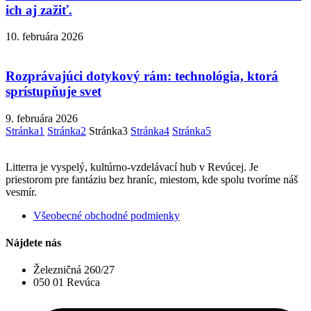
ich aj zažiť.
10. februára 2026
Rozprávajúci dotykový rám: technológia, ktorá
sprístupňuje svet
9. februára 2026
Stránka
1
Stránka
2
Stránka
3
Stránka
4
Stránka
5
Litterra je vyspelý, kultúrno-vzdelávací hub v Revúcej. Je
priestorom pre fantáziu bez hraníc, miestom, kde spolu tvoríme náš
vesmír.
Všeobecné obchodné podmienky
Nájdete nás
Železničná 260/27
050 01 Revúca