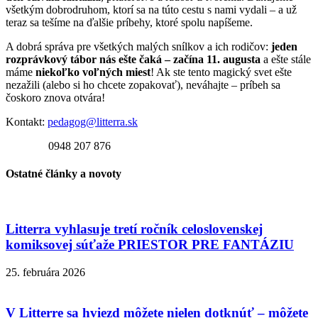
všetkým dobrodruhom, ktorí sa na túto cestu s nami vydali – a už
teraz sa tešíme na ďalšie príbehy, ktoré spolu napíšeme.
A dobrá správa pre všetkých malých snílkov a ich rodičov:
jeden
rozprávkový tábor nás ešte čaká – začína 11. augusta
a ešte stále
máme
niekoľko voľných miest
! Ak ste tento magický svet ešte
nezažili (alebo si ho chcete zopakovať), neváhajte – príbeh sa
čoskoro znova otvára!
Kontakt:
pedagog@litterra.sk
0948 207 876
Ostatné články a novoty
Litterra vyhlasuje tretí ročník celoslovenskej
komiksovej súťaže PRIESTOR PRE FANTÁZIU
25. februára 2026
V Litterre sa hviezd môžete nielen dotknúť – môžete