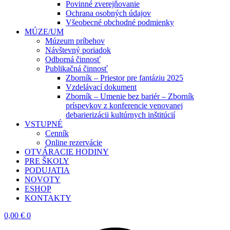
Povinné zverejňovanie
Ochrana osobných údajov
Všeobecné obchodné podmienky
MÚZE/UM
Múzeum príbehov
Návštevný poriadok
Odborná činnosť
Publikačná činnosť
Zborník – Priestor pre fantáziu 2025
Vzdelávací dokument
Zborník – Umenie bez bariér – Zborník
príspevkov z konferencie venovanej
debarierizácii kultúrnych inštitúcií
VSTUPNÉ
Cenník
Online rezervácie
OTVÁRACIE HODINY
PRE ŠKOLY
PODUJATIA
NOVOTY
ESHOP
KONTAKTY
0,00
€
0