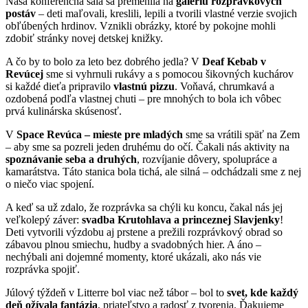
Naša konferenčná sála sa premenila na
galériu rozprávkových
postáv
– deti maľovali, kreslili, lepili a tvorili vlastné verzie svojich
obľúbených hrdinov. Vznikli obrázky, ktoré by pokojne mohli
zdobiť stránky novej detskej knižky.
A čo by to bolo za leto bez dobrého jedla? V
Deaf Kebab v
Revúcej
sme si vyhrnuli rukávy a s pomocou šikovných kuchárov
si každé dieťa pripravilo
vlastnú pizzu
. Voňavá, chrumkavá a
ozdobená podľa vlastnej chuti – pre mnohých to bola ich vôbec
prvá kulinárska skúsenosť.
V
Space Revúca –
mieste pre mladých
sme sa vrátili späť na Zem
– aby sme sa pozreli jeden druhému do očí. Čakali nás aktivity na
spoznávanie seba a druhých
, rozvíjanie dôvery, spolupráce a
kamarátstva. Táto stanica bola tichá, ale silná – odchádzali sme z nej
o niečo viac spojení.
A keď sa už zdalo, že rozprávka sa chýli ku koncu, čakal nás jej
veľkolepý záver:
svadba Krutohlava a princeznej Slavjenky
!
Deti vytvorili výzdobu aj prstene a prežili rozprávkový obrad so
zábavou plnou smiechu, hudby a svadobných hier. A áno –
nechýbali ani dojemné momenty, ktoré ukázali, ako nás vie
rozprávka spojiť.
Júlový týždeň v Litterre bol viac než tábor – bol to
svet, kde každý
deň ožívala fantázia
, priateľstvo a radosť z tvorenia. Ďakujeme