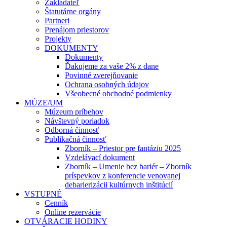
Zakladateľ
Štatutárne orgány
Partneri
Prenájom priestorov
Projekty
DOKUMENTY
Dokumenty
Ďakujeme za vaše 2% z dane
Povinné zverejňovanie
Ochrana osobných údajov
Všeobecné obchodné podmienky
MÚZE/UM
Múzeum príbehov
Návštevný poriadok
Odborná činnosť
Publikačná činnosť
Zborník – Priestor pre fantáziu 2025
Vzdelávací dokument
Zborník – Umenie bez bariér – Zborník
príspevkov z konferencie venovanej
debarierizácii kultúrnych inštitúcií
VSTUPNÉ
Cenník
Online rezervácie
OTVÁRACIE HODINY