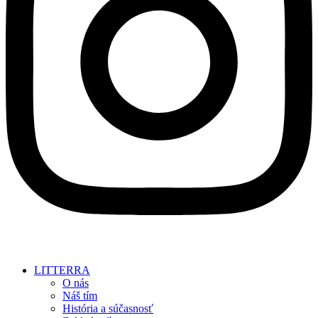
LITTERRA
O nás
Náš tím
História a súčasnosť