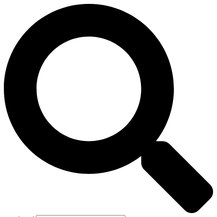
Preskočiť
na
obsah