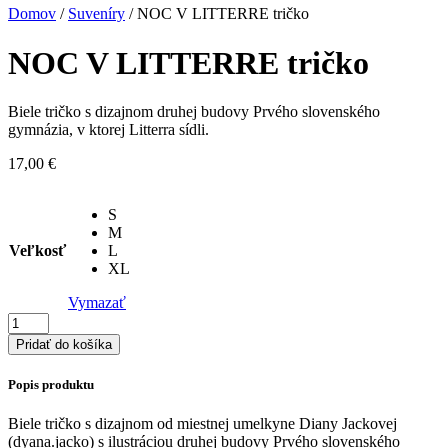
Domov
/
Suveníry
/ NOC V LITTERRE tričko
NOC V LITTERRE tričko
Biele tričko s dizajnom druhej budovy Prvého slovenského
gymnázia, v ktorej Litterra sídli.
17,00
€
S
M
Veľkosť
L
XL
Vymazať
množstvo
NOC
Pridať do košíka
V
LITTERRE
Popis produktu
tričko
Biele tričko s dizajnom od miestnej umelkyne Diany Jackovej
(dyana.jacko) s ilustráciou druhej budovy Prvého slovenského