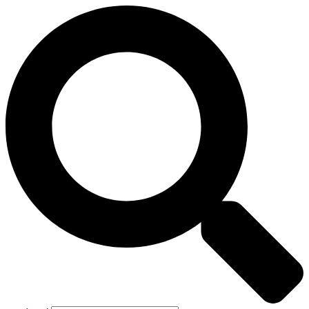
Preskočiť
na
obsah