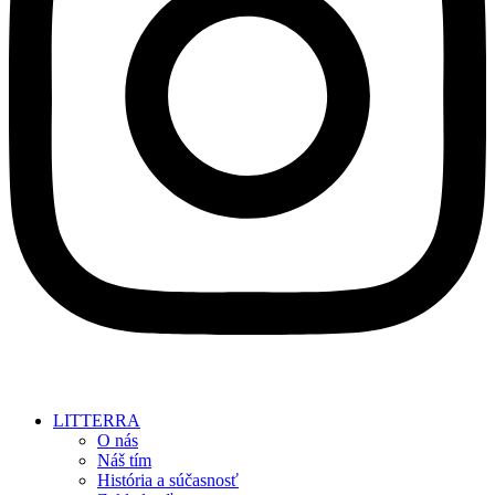
LITTERRA
O nás
Náš tím
História a súčasnosť