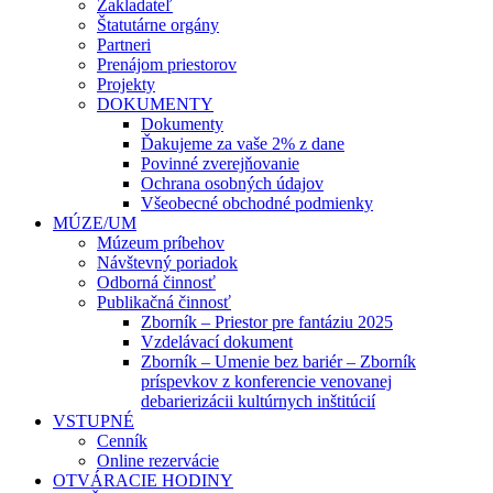
Zakladateľ
Štatutárne orgány
Partneri
Prenájom priestorov
Projekty
DOKUMENTY
Dokumenty
Ďakujeme za vaše 2% z dane
Povinné zverejňovanie
Ochrana osobných údajov
Všeobecné obchodné podmienky
MÚZE/UM
Múzeum príbehov
Návštevný poriadok
Odborná činnosť
Publikačná činnosť
Zborník – Priestor pre fantáziu 2025
Vzdelávací dokument
Zborník – Umenie bez bariér – Zborník
príspevkov z konferencie venovanej
debarierizácii kultúrnych inštitúcií
VSTUPNÉ
Cenník
Online rezervácie
OTVÁRACIE HODINY