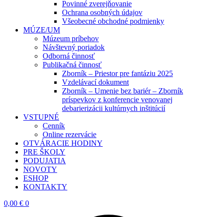
Povinné zverejňovanie
Ochrana osobných údajov
Všeobecné obchodné podmienky
MÚZE/UM
Múzeum príbehov
Návštevný poriadok
Odborná činnosť
Publikačná činnosť
Zborník – Priestor pre fantáziu 2025
Vzdelávací dokument
Zborník – Umenie bez bariér – Zborník
príspevkov z konferencie venovanej
debarierizácii kultúrnych inštitúcií
VSTUPNÉ
Cenník
Online rezervácie
OTVÁRACIE HODINY
PRE ŠKOLY
PODUJATIA
NOVOTY
ESHOP
KONTAKTY
0,00
€
0