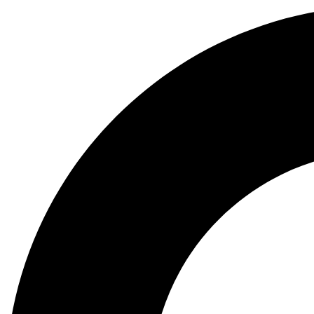
Preskočiť
na
obsah