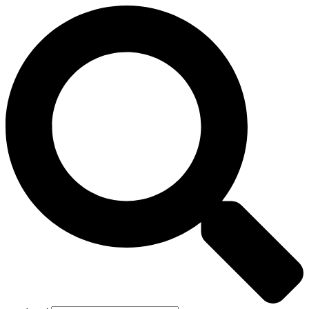
Preskočiť
na
obsah