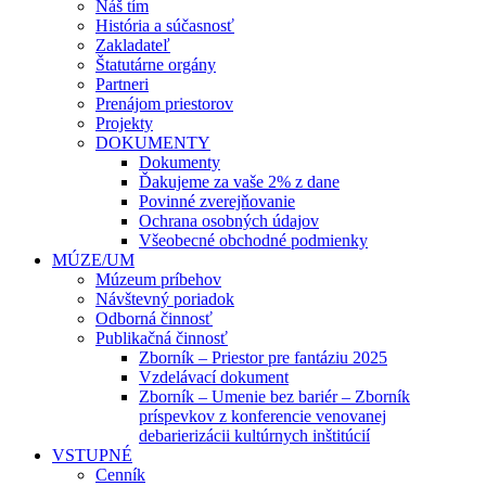
Náš tím
História a súčasnosť
Zakladateľ
Štatutárne orgány
Partneri
Prenájom priestorov
Projekty
DOKUMENTY
Dokumenty
Ďakujeme za vaše 2% z dane
Povinné zverejňovanie
Ochrana osobných údajov
Všeobecné obchodné podmienky
MÚZE/UM
Múzeum príbehov
Návštevný poriadok
Odborná činnosť
Publikačná činnosť
Zborník – Priestor pre fantáziu 2025
Vzdelávací dokument
Zborník – Umenie bez bariér – Zborník
príspevkov z konferencie venovanej
debarierizácii kultúrnych inštitúcií
VSTUPNÉ
Cenník