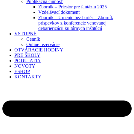
Publikačná činnosť
Zborník – Priestor pre fantáziu 2025
Vzdelávací dokument
Zborník – Umenie bez bariér – Zborník
príspevkov z konferencie venovanej
debarierizácii kultúrnych inštitúcií
VSTUPNÉ
Cenník
Online rezervácie
OTVÁRACIE HODINY
PRE ŠKOLY
PODUJATIA
NOVOTY
ESHOP
KONTAKTY