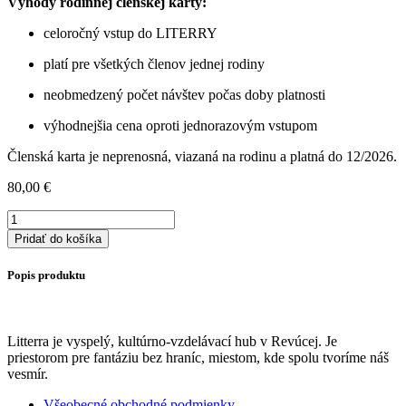
Výhody rodinnej členskej karty:
celoročný vstup do LITERRY
platí pre všetkých členov jednej rodiny
neobmedzený počet návštev počas doby platnosti
výhodnejšia cena oproti jednorazovým vstupom
Členská karta je neprenosná, viazaná na rodinu a platná do 12/2026.
80,00
€
množstvo
ČLENSKÁ
Pridať do košíka
KARTA
"
Popis produktu
Traja
zhavranelí
bratia"
-
Litterra je vyspelý, kultúrno-vzdelávací hub v Revúcej. Je
Pre
priestorom pre fantáziu bez hraníc, miestom, kde spolu tvoríme náš
rodinu
vesmír.
Všeobecné obchodné podmienky