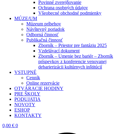
Povinné zverejňovanie
Ochrana osobných údajov
Všeobecné obchodné podmienky
MÚZE/UM
Múzeum príbehov
Návštevný poriadok
Odborná činnosť
Publikačná činnosť
Zborník – Priestor pre fantáziu 2025
Vzdelávací dokument
Zborník – Umenie bez bariér – Zborník
príspevkov z konferencie venovanej
debarierizácii kultúrnych inštitúcií
VSTUPNÉ
Cenník
Online rezervácie
OTVÁRACIE HODINY
PRE ŠKOLY
PODUJATIA
NOVOTY
ESHOP
KONTAKTY
0,00
€
0