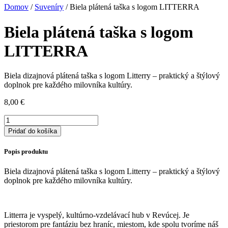
Domov
/
Suveníry
/ Biela plátená taška s logom LITTERRA
Biela plátená taška s logom
LITTERRA
Biela dizajnová plátená taška s logom Litterry – praktický a štýlový
doplnok pre každého milovníka kultúry.
8,00
€
množstvo
Biela
Pridať do košíka
plátená
taška
Popis produktu
s
logom
Biela dizajnová plátená taška s logom Litterry – praktický a štýlový
LITTERRA
doplnok pre každého milovníka kultúry.
Litterra je vyspelý, kultúrno-vzdelávací hub v Revúcej. Je
priestorom pre fantáziu bez hraníc, miestom, kde spolu tvoríme náš