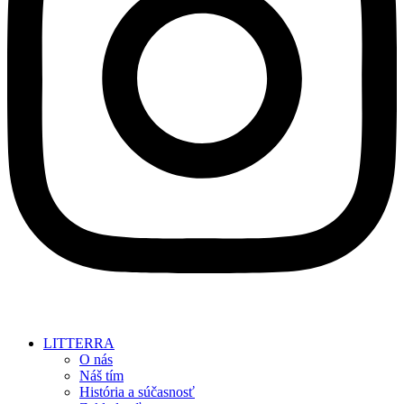
LITTERRA
O nás
Náš tím
História a súčasnosť