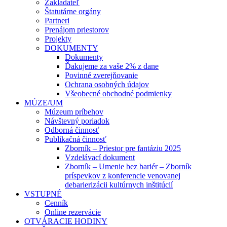
Zakladateľ
Štatutárne orgány
Partneri
Prenájom priestorov
Projekty
DOKUMENTY
Dokumenty
Ďakujeme za vaše 2% z dane
Povinné zverejňovanie
Ochrana osobných údajov
Všeobecné obchodné podmienky
MÚZE/UM
Múzeum príbehov
Návštevný poriadok
Odborná činnosť
Publikačná činnosť
Zborník – Priestor pre fantáziu 2025
Vzdelávací dokument
Zborník – Umenie bez bariér – Zborník
príspevkov z konferencie venovanej
debarierizácii kultúrnych inštitúcií
VSTUPNÉ
Cenník
Online rezervácie
OTVÁRACIE HODINY