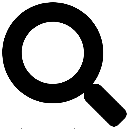
Preskočiť
na
obsah