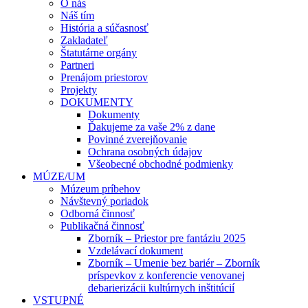
O nás
Náš tím
História a súčasnosť
Zakladateľ
Štatutárne orgány
Partneri
Prenájom priestorov
Projekty
DOKUMENTY
Dokumenty
Ďakujeme za vaše 2% z dane
Povinné zverejňovanie
Ochrana osobných údajov
Všeobecné obchodné podmienky
MÚZE/UM
Múzeum príbehov
Návštevný poriadok
Odborná činnosť
Publikačná činnosť
Zborník – Priestor pre fantáziu 2025
Vzdelávací dokument
Zborník – Umenie bez bariér – Zborník
príspevkov z konferencie venovanej
debarierizácii kultúrnych inštitúcií
VSTUPNÉ