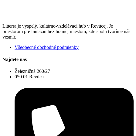
Litterra je vyspelý, kultúrno-vzdelávací hub v Revúcej. Je
priestorom pre fantáziu bez hraníc, miestom, kde spolu tvoríme náš
vesmír.
Všeobecné obchodné podmienky
Nájdete nás
Železničná 260/27
050 01 Revúca