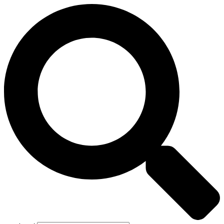
Preskočiť
na
obsah