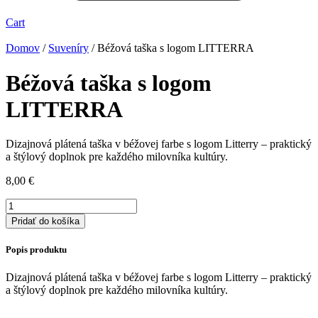
Cart
Domov
/
Suveníry
/ Béžová taška s logom LITTERRA
Béžová taška s logom
LITTERRA
Dizajnová plátená taška v béžovej farbe s logom Litterry – praktický
a štýlový doplnok pre každého milovníka kultúry.
8,00
€
množstvo
Béžová
Pridať do košíka
taška
s
Popis produktu
logom
LITTERRA
Dizajnová plátená taška v béžovej farbe s logom Litterry – praktický
a štýlový doplnok pre každého milovníka kultúry.