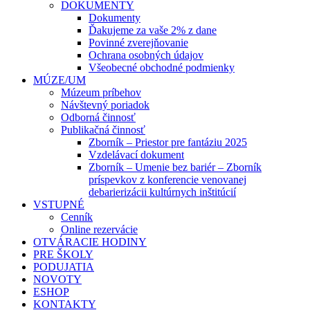
DOKUMENTY
Dokumenty
Ďakujeme za vaše 2% z dane
Povinné zverejňovanie
Ochrana osobných údajov
Všeobecné obchodné podmienky
MÚZE/UM
Múzeum príbehov
Návštevný poriadok
Odborná činnosť
Publikačná činnosť
Zborník – Priestor pre fantáziu 2025
Vzdelávací dokument
Zborník – Umenie bez bariér – Zborník
príspevkov z konferencie venovanej
debarierizácii kultúrnych inštitúcií
VSTUPNÉ
Cenník
Online rezervácie
OTVÁRACIE HODINY
PRE ŠKOLY
PODUJATIA
NOVOTY
ESHOP
KONTAKTY