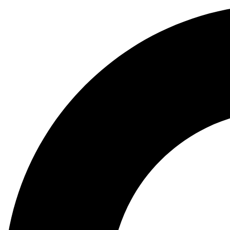
Preskočiť
na
obsah