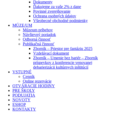
Dokumenty
Ďakujeme za vaše 2% z dane
Povinné zverejňovanie
Ochrana osobných údajov
Všeobecné obchodné podmienky
MÚZE/UM
Múzeum príbehov
Návštevný poriadok
Odborná činnosť
Publikačná činnosť
Zborník – Priestor pre fantáziu 2025
Vzdelávací dokument
Zborník – Umenie bez bariér – Zborník
príspevkov z konferencie venovanej
debarierizácii kultúrnych inštitúcií
VSTUPNÉ
Cenník
Online rezervácie
OTVÁRACIE HODINY
PRE ŠKOLY
PODUJATIA
NOVOTY
ESHOP
KONTAKTY