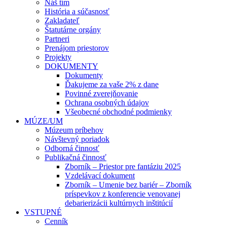
Náš tím
História a súčasnosť
Zakladateľ
Štatutárne orgány
Partneri
Prenájom priestorov
Projekty
DOKUMENTY
Dokumenty
Ďakujeme za vaše 2% z dane
Povinné zverejňovanie
Ochrana osobných údajov
Všeobecné obchodné podmienky
MÚZE/UM
Múzeum príbehov
Návštevný poriadok
Odborná činnosť
Publikačná činnosť
Zborník – Priestor pre fantáziu 2025
Vzdelávací dokument
Zborník – Umenie bez bariér – Zborník
príspevkov z konferencie venovanej
debarierizácii kultúrnych inštitúcií
VSTUPNÉ
Cenník