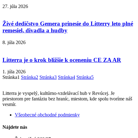
27. júla 2026
Živé dedičstvo Gemera prinesie do Litterry leto plné
remesiel, divadla a hudby
8. júla 2026
Litterra je o krok bližšie k oceneniu CE ZA AR
1. júla 2026
Stránka
1
Stránka
2
Stránka
3
Stránka
4
Stránka
5
Litterra je vyspelý, kultúrno-vzdelávací hub v Revúcej. Je
priestorom pre fantáziu bez hraníc, miestom, kde spolu tvoríme náš
vesmír.
Všeobecné obchodné podmienky
Nájdete nás