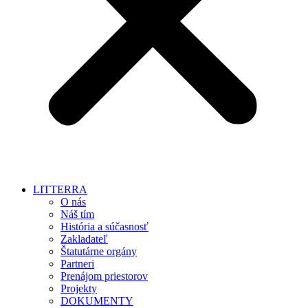
LITTERRA
O nás
Náš tím
História a súčasnosť
Zakladateľ
Štatutárne orgány
Partneri
Prenájom priestorov
Projekty
DOKUMENTY