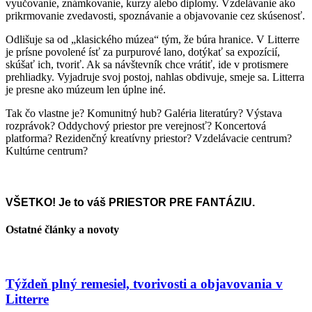
vyučovanie, známkovanie, kurzy alebo diplomy. Vzdelávanie ako
prikrmovanie zvedavosti, spoznávanie a objavovanie cez skúsenosť.
Odlišuje sa od „klasického múzea“ tým, že búra hranice. V Litterre
je prísne povolené ísť za purpurové lano, dotýkať sa expozícií,
skúšať ich, tvoriť. Ak sa návštevník chce vrátiť, ide v protismere
prehliadky. Vyjadruje svoj postoj, nahlas obdivuje, smeje sa. Litterra
je presne ako múzeum len úplne iné.
Tak čo vlastne je? Komunitný hub? Galéria literatúry? Výstava
rozprávok? Oddychový priestor pre verejnosť? Koncertová
platforma? Rezidenčný kreatívny priestor? Vzdelávacie centrum?
Kultúrne centrum?
VŠETKO! Je to váš PRIESTOR PRE FANTÁZIU.
Ostatné články a novoty
Týždeň plný remesiel, tvorivosti a objavovania v
Litterre