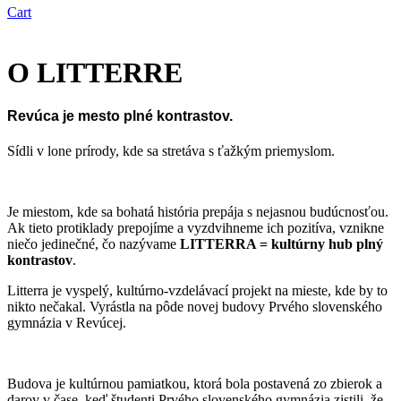
Cart
O LITTERRE
Revúca je mesto plné kontrastov.
Sídli v lone prírody, kde sa stretáva s ťažkým priemyslom.
Je miestom, kde sa bohatá história prepája s nejasnou budúcnosťou.
Ak tieto protiklady prepojíme a vyzdvihneme ich pozitíva, vznikne
niečo jedinečné, čo nazývame
LITTERRA = kultúrny hub plný
kontrastov
.
Litterra je vyspelý, kultúrno-vzdelávací projekt na mieste, kde by to
nikto nečakal. Vyrástla na pôde novej budovy Prvého slovenského
gymnázia v Revúcej.
Budova je kultúrnou pamiatkou, ktorá bola postavená zo zbierok a
darov v čase, keď študenti Prvého slovenského gymnázia zistili, že