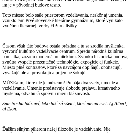
im je v pôvodnej budove tesno.
Toto miesto bolo stále priestorom vzdelávania, neskôr aj umenia,
vzniklo tam Prvé slovenské literárne gymnázium, ktoré vynikalo
výučbou literárnej tvorby či žurnalistiky.
Časom však táto budova ostala prázdna a tu sa zrodila myšlienka,
vytvoriť kultúrno-vzdelávacie centrum. Spredu národná kultúrna
pamiatka, zozadu moderná architektúra. Zvonku historická budova,
zvnútra vyspelé prezentačné technológie, expozície aj funkcie.
Miesto plné kontrastov, ktoré sa navzájom dopĺňajú, obohacujú,
vyvažujú ale aj provokujú a príjemne šokujú.
MÚZE/um, ktoré nie je múzeum! Prepája dva svety, umenie a
vzdelávanie. Umenie predstavuje slobodu prejavu, kreatívneho
myslenia, odvahu či správnu mieru bláznivosti.
Sme trochu blázniví, lebo takí sú všetci, ktorí menia svet. Aj Albert,
aj Elon.
Ďalším silným pilierom našej filozofie je vzdelávanie. Nie