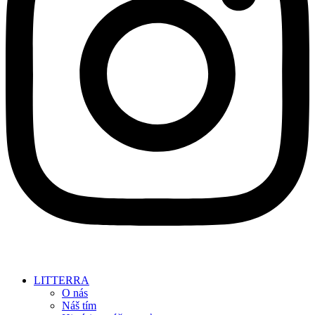
LITTERRA
O nás
Náš tím