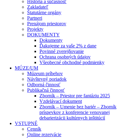
História a súčasnosť
Zakladateľ
Štatutárne orgány
Partneri
Prenájom priestorov
Projekty
DOKUMENTY
Dokumenty
Ďakujeme za vaše 2% z dane
Povinné zverejňovanie
Ochrana osobných údajov
Všeobecné obchodné podmienky
MÚZE/UM
Múzeum príbehov
Návštevný poriadok
Odborná činnosť
Publikačná činnosť
Zborník – Priestor pre fantáziu 2025
Vzdelávací dokument
Zborník – Umenie bez bariér – Zborník
príspevkov z konferencie venovanej
debarierizácii kultúrnych inštitúcií
VSTUPNÉ
Cenník
Online rezervácie