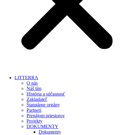
LITTERRA
O nás
Náš tím
História a súčasnosť
Zakladateľ
Štatutárne orgány
Partneri
Prenájom priestorov
Projekty
DOKUMENTY
Dokumenty