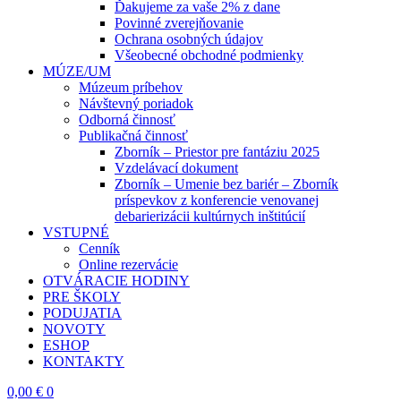
Ďakujeme za vaše 2% z dane
Povinné zverejňovanie
Ochrana osobných údajov
Všeobecné obchodné podmienky
MÚZE/UM
Múzeum príbehov
Návštevný poriadok
Odborná činnosť
Publikačná činnosť
Zborník – Priestor pre fantáziu 2025
Vzdelávací dokument
Zborník – Umenie bez bariér – Zborník
príspevkov z konferencie venovanej
debarierizácii kultúrnych inštitúcií
VSTUPNÉ
Cenník
Online rezervácie
OTVÁRACIE HODINY
PRE ŠKOLY
PODUJATIA
NOVOTY
ESHOP
KONTAKTY
0,00
€
0