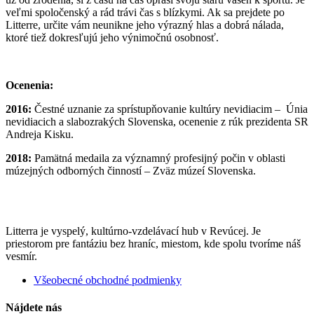
veľmi spoločenský a rád trávi čas s blízkymi. Ak sa prejdete po
Litterre, určite vám neunikne jeho výrazný hlas a dobrá nálada,
ktoré tiež dokresľujú jeho výnimočnú osobnosť.
Ocenenia:
2016:
Čestné uznanie za sprístupňovanie kultúry nevidiacim – Únia
nevidiacich a slabozrakých Slovenska, ocenenie z rúk prezidenta SR
Andreja Kisku.
2018:
Pamätná medaila za významný profesijný počin v oblasti
múzejných odborných činností – Zväz múzeí Slovenska.
Litterra je vyspelý, kultúrno-vzdelávací hub v Revúcej. Je
priestorom pre fantáziu bez hraníc, miestom, kde spolu tvoríme náš
vesmír.
Všeobecné obchodné podmienky
Nájdete nás