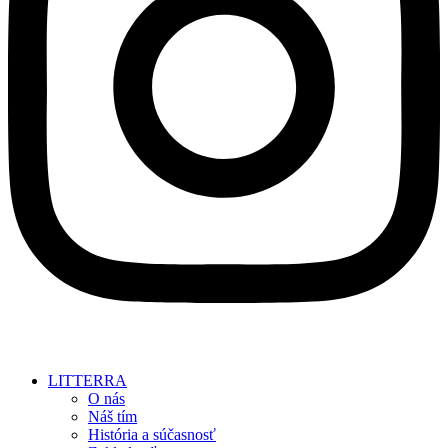
LITTERRA
O nás
Náš tím
História a súčasnosť