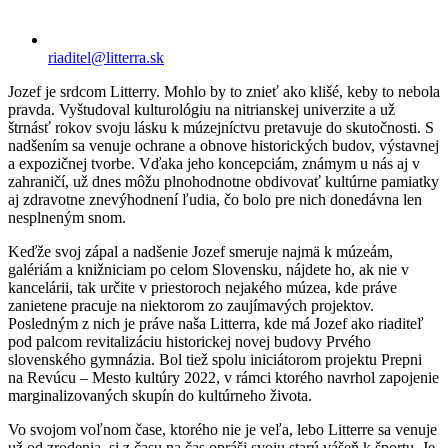
riaditel@litterra.sk
Jozef je srdcom Litterry. Mohlo by to znieť ako klišé, keby to nebola
pravda. Vyštudoval kulturológiu na nitrianskej univerzite a už
štrnásť rokov svoju lásku k múzejníctvu pretavuje do skutočnosti. S
nadšením sa venuje ochrane a obnove historických budov, výstavnej
a expozičnej tvorbe. Vďaka jeho koncepciám, známym u nás aj v
zahraničí, už dnes môžu plnohodnotne obdivovať kultúrne pamiatky
aj zdravotne znevýhodnení ľudia, čo bolo pre nich donedávna len
nesplneným snom.
Keďže svoj zápal a nadšenie Jozef smeruje najmä k múzeám,
galériám a knižniciam po celom Slovensku, nájdete ho, ak nie v
kancelárii, tak určite v priestoroch nejakého múzea, kde práve
zanietene pracuje na niektorom zo zaujímavých projektov.
Posledným z nich je práve naša Litterra, kde má Jozef ako riaditeľ
pod palcom revitalizáciu historickej novej budovy Prvého
slovenského gymnázia. Bol tiež spolu iniciátorom projektu Prepni
na Revúcu – Mesto kultúry 2022, v rámci ktorého navrhol zapojenie
marginalizovaných skupín do kultúrneho života.
Vo svojom voľnom čase, ktorého nie je veľa, lebo Litterre sa venuje
už od zrodenia, si z času na čas opráši svoju starú vášeň k športu. Je