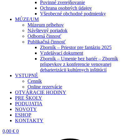
Povinné zverejňovanie
Ochrana osobných údajov
Všeobecné obchodné podmienky
MÚZE/UM
Múzeum príbehov
Návštevný poriadok
Odborná činnosť
Publikačná činnosť
Zborník – Priestor pre fantáziu 2025
Vzdelávací dokument
Zborník – Umenie bez bariér – Zborník
príspevkov z konferencie venovanej
debarierizácii kultúrnych inštitúcií
VSTUPNÉ
Cenník
Online rezervácie
OTVÁRACIE HODINY
PRE ŠKOLY
PODUJATIA
NOVOTY
ESHOP
KONTAKTY
0,00
€
0