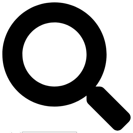
Preskočiť
na
obsah