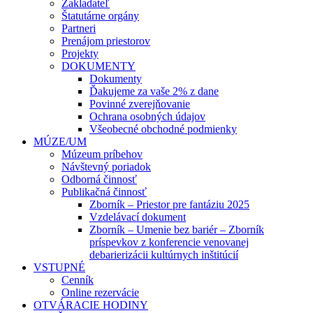
Zakladateľ
Štatutárne orgány
Partneri
Prenájom priestorov
Projekty
DOKUMENTY
Dokumenty
Ďakujeme za vaše 2% z dane
Povinné zverejňovanie
Ochrana osobných údajov
Všeobecné obchodné podmienky
MÚZE/UM
Múzeum príbehov
Návštevný poriadok
Odborná činnosť
Publikačná činnosť
Zborník – Priestor pre fantáziu 2025
Vzdelávací dokument
Zborník – Umenie bez bariér – Zborník
príspevkov z konferencie venovanej
debarierizácii kultúrnych inštitúcií
VSTUPNÉ
Cenník
Online rezervácie
OTVÁRACIE HODINY