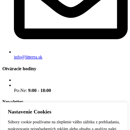
info@litterra.sk
Otváracie hodiny
Po-Ne:
9:00 - 18:00
Newsletter
Nastavenie Cookies
Nenechajte si ujsť novinky.
Súbory cookie používame na zlepšenie vášho zážitku z prehliadania,
E-mail
poskytovanie prispôsobených reklám alebo obsahu a analýzu našej
Odoberať