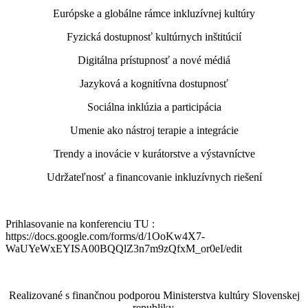
Európske a globálne rámce inkluzívnej kultúry
Fyzická dostupnosť kultúrnych inštitúcií
Digitálna prístupnosť a nové médiá
Jazyková a kognitívna dostupnosť
Sociálna inklúzia a participácia
Umenie ako nástroj terapie a integrácie
Trendy a inovácie v kurátorstve a výstavníctve
Udržateľnosť a financovanie inkluzívnych riešení
Prihlasovanie na konferenciu TU :
https://docs.google.com/forms/d/1OoKw4X7-
WaUYeWxEYISA00BQQlZ3n7m9zQfxM_or0eI/edit
Realizované s finančnou podporou Ministerstva kultúry Slovenskej
republiky.