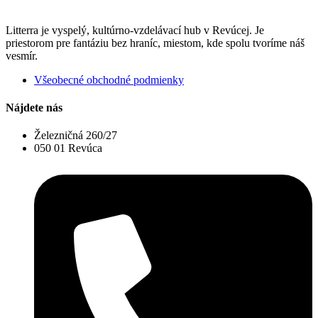
Litterra je vyspelý, kultúrno-vzdelávací hub v Revúcej. Je
priestorom pre fantáziu bez hraníc, miestom, kde spolu tvoríme náš
vesmír.
Všeobecné obchodné podmienky
Nájdete nás
Železničná 260/27
050 01 Revúca