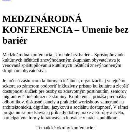
MEDZINÁRODNÁ
KONFERENCIA – Umenie bez
bariér
Medzinárodná konferencia „Umenie bez bariér – Sprístupňovanie
kultúrnych inštitúcií znevýhodneným skupinám obyvateľstva je
venovaná sprístupňovaniu kultúrnych inštitúcií znevýhodneným
skupinám obyvateľstva.
Je určená zástupcom kultúrnych inštitúcií, organizácií aj verejného
sektora so zámerom podporiť inkluzívny prístup ku kultúre a zlepšiť
dostupnosť služieb pre osoby so zdravotným postihnutím, seniorov,
migrantov či iné ohrozené skupiny. Konferencia prináša prednášky
odborníkov, diskusné panely a praktické workshopy zamerané na
architektonickú, digitálnu, jazykovú a sociálnu dostupnosť. V rámci
programu sa predstavia aj príklady dobrej praxe z Európy a sveta,
participatívne formy kurátorstva a inovácie v práci s publikom.
Tematické okruhy konferencie :