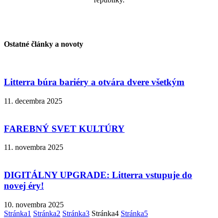
Ostatné články a novoty
Litterra búra bariéry a otvára dvere všetkým
11. decembra 2025
FAREBNÝ SVET KULTÚRY
11. novembra 2025
DIGITÁLNY UPGRADE: Litterra vstupuje do
novej éry!
10. novembra 2025
Stránka
1
Stránka
2
Stránka
3
Stránka
4
Stránka
5