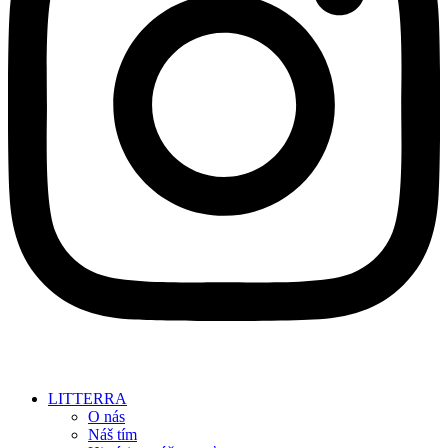
LITTERRA
O nás
Náš tím