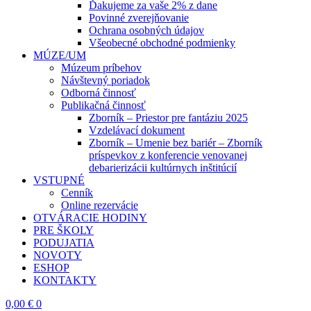
Ďakujeme za vaše 2% z dane
Povinné zverejňovanie
Ochrana osobných údajov
Všeobecné obchodné podmienky
MÚZE/UM
Múzeum príbehov
Návštevný poriadok
Odborná činnosť
Publikačná činnosť
Zborník – Priestor pre fantáziu 2025
Vzdelávací dokument
Zborník – Umenie bez bariér – Zborník
príspevkov z konferencie venovanej
debarierizácii kultúrnych inštitúcií
VSTUPNÉ
Cenník
Online rezervácie
OTVÁRACIE HODINY
PRE ŠKOLY
PODUJATIA
NOVOTY
ESHOP
KONTAKTY
0,00
€
0