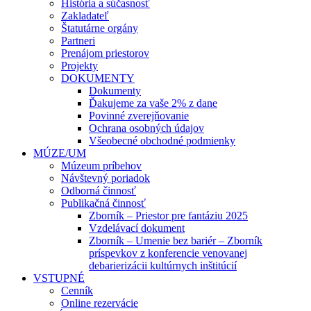
História a súčasnosť
Zakladateľ
Štatutárne orgány
Partneri
Prenájom priestorov
Projekty
DOKUMENTY
Dokumenty
Ďakujeme za vaše 2% z dane
Povinné zverejňovanie
Ochrana osobných údajov
Všeobecné obchodné podmienky
MÚZE/UM
Múzeum príbehov
Návštevný poriadok
Odborná činnosť
Publikačná činnosť
Zborník – Priestor pre fantáziu 2025
Vzdelávací dokument
Zborník – Umenie bez bariér – Zborník
príspevkov z konferencie venovanej
debarierizácii kultúrnych inštitúcií
VSTUPNÉ
Cenník
Online rezervácie