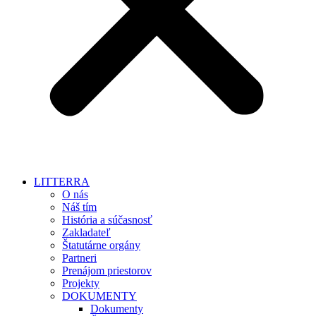
LITTERRA
O nás
Náš tím
História a súčasnosť
Zakladateľ
Štatutárne orgány
Partneri
Prenájom priestorov
Projekty
DOKUMENTY
Dokumenty