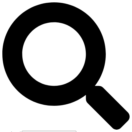
Preskočiť
na
obsah