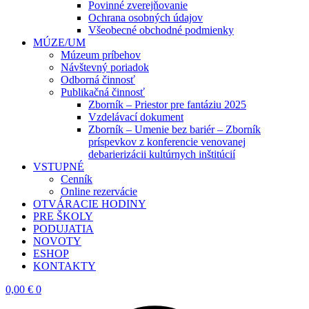
Povinné zverejňovanie
Ochrana osobných údajov
Všeobecné obchodné podmienky
MÚZE/UM
Múzeum príbehov
Návštevný poriadok
Odborná činnosť
Publikačná činnosť
Zborník – Priestor pre fantáziu 2025
Vzdelávací dokument
Zborník – Umenie bez bariér – Zborník
príspevkov z konferencie venovanej
debarierizácii kultúrnych inštitúcií
VSTUPNÉ
Cenník
Online rezervácie
OTVÁRACIE HODINY
PRE ŠKOLY
PODUJATIA
NOVOTY
ESHOP
KONTAKTY
0,00
€
0