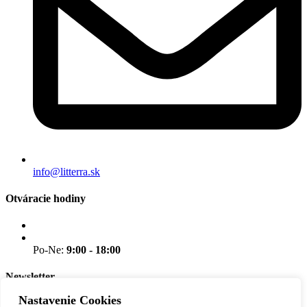
info@litterra.sk
Otváracie hodiny
Po-Ne:
9:00 - 18:00
Newsletter
Nastavenie Cookies
Nenechajte si ujsť novinky.