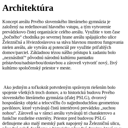
Architektúra
Koncept areálu Prvého slovenského literárneho gymnázia je
založený na redefinovaní hlavného vstupu, a tým vytvorenie
prevádzkovo čistej organizácie celého areálu. Využitie v tom čase
„bočného“ chodníka po severnej hrane areálu spájajúceho ulice
Železničná a Hviezdoslavova sa stáva hlavnou mustrou fungovania
nielen areálu, ale vytvára aj potenciál pre využitie priľahlých
domov/parciel. Základnou tézou nášho prístupu k zadaniu bolo
„neznásilniť“ pôvodnú národnú kultúrnu pamiatku
prístavbou/nadstavbou/dostavbou a zároveň vytvoriť nový, živý
kultúrno spoločenský priestor v meste.
Ako jediným a toľkokrát potvrdeným správnym riešením bolo
spojenie všetkých troch domov, a to historickú budovu Prvého
slovenského literárneho gymnázia (ďalej PSLG), dvorový
hospodársky objekt a telocvičňu čo najjednoduchšou geometriou
pavilónov, ktoré vytvárajú čistú interiérovú prevádzku „suchou
nohou“. Zároveň sa v rámci areálu vytvárajú tri charakterovo a
funkčne rozdielne exteriéry. Priestor pred budovou PSLG
definujeme ako malý mestský park napojený na Železničnú ulicu,