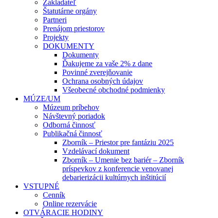
Zakladateľ
Štatutárne orgány
Partneri
Prenájom priestorov
Projekty
DOKUMENTY
Dokumenty
Ďakujeme za vaše 2% z dane
Povinné zverejňovanie
Ochrana osobných údajov
Všeobecné obchodné podmienky
MÚZE/UM
Múzeum príbehov
Návštevný poriadok
Odborná činnosť
Publikačná činnosť
Zborník – Priestor pre fantáziu 2025
Vzdelávací dokument
Zborník – Umenie bez bariér – Zborník
príspevkov z konferencie venovanej
debarierizácii kultúrnych inštitúcií
VSTUPNÉ
Cenník
Online rezervácie
OTVÁRACIE HODINY