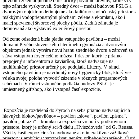
pôvodnú zeleň dopĺňame o historicky pôvodné dreviny, ktoré sa v
tejto záhrade vyskytovali. Stredný dvor – medzi budovou PSLG a
dvorovým objektom definujeme ako kultúrno spoločenský priestor s
mäkkými vodopriepustnými plochami zelene a ekomlatu, ako i
malej spevnenej štvorcovej plochy pódia. Zadná záhrada je
definovaná ako výstavný exteriérový priestor.
Od zeme odsadená biela platňa vstupného pavilónu – medzi
domami Prvého slovenského literárneho gymnázia a dvorovým
objektom jednak vytvára novú hranu stredného dvoru a zároveň sa
stáva vstupným foyer celého múzea. Priestor, ktorý je priamo
prepojený s infocentrom a kaviarňou, ktorá nadväzuje na
multifunkčný priestor určený pre podujatia Litterry. V rámci
vstupného pavilónu je navrhnutý nový hygienický blok, ktorý vie
vďaka svojej polohe vytvoriť zázemie v rôznych programových
schémach. V rámci vstupného podlažia budovy PSLG je
umiestnený giftshop, ako i vstupná časť expozície.
Expozícia je rozdelená do štyroch na seba priamo nadväzujúcich
hlavných blokov/pavilónov – pavilón „slova“, pavilón „písma“,
pavilón „obrazu“ – komiksu a expozícia vrcholí v podkrovnom
priestore, ktorý je určený sci-fi dielu „Hviezdoveda“ od G. Reussa.
Všetky časti expozície sú navrhované ako interaktívne zážitkové
priestory s ambíciou vyrozprávať genézu príbehov/rozprávok. Čistý