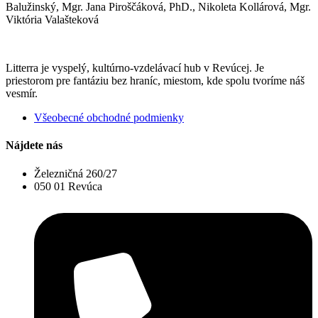
Balužinský, Mgr. Jana Piroščáková, PhD., Nikoleta Kollárová, Mgr.
Viktória Valašteková
Litterra je vyspelý, kultúrno-vzdelávací hub v Revúcej. Je
priestorom pre fantáziu bez hraníc, miestom, kde spolu tvoríme náš
vesmír.
Všeobecné obchodné podmienky
Nájdete nás
Železničná 260/27
050 01 Revúca