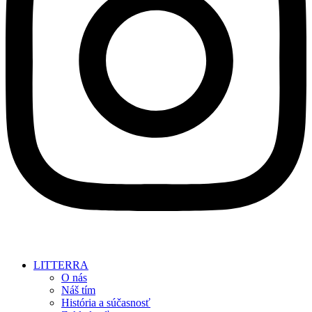
LITTERRA
O nás
Náš tím
História a súčasnosť