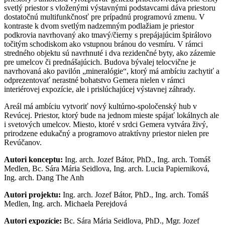
svetlý priestor s vloženými výstavnými podstavcami dáva priestoru
dostatočnú multifunkčnosť pre prípadnú programovú zmenu. V
kontraste k dvom svetlým nadzemným podlažiam je priestor
podkrovia navrhovaný ako tmavý/čierny s prepájajúcim špirálovo
točitým schodiskom ako vstupnou bránou do vesmíru. V rámci
stredného objektu sú navrhnuté i dva rezidenčné byty, ako zázemie
pre umelcov či prednášajúcich. Budova bývalej telocvične je
navrhovaná ako pavilón „mineralógie“, ktorý má ambíciu zachytiť a
odprezentovať nerastné bohatstvo Gemera nielen v rámci
interiérovej expozície, ale i prislúchajúcej výstavnej záhrady.
Areál má ambíciu vytvoriť nový kultúrno-spoločenský hub v
Revúcej. Priestor, ktorý bude na jednom mieste spájať lokálnych ale
i svetových umelcov. Miesto, ktoré v srdci Gemera vytvára živý,
prirodzene edukačný a programovo atraktívny priestor nielen pre
Revúčanov.
Autori konceptu:
Ing. arch. Jozef Bátor, PhD., Ing. arch. Tomáš
Medlen, Bc. Sára Mária Seidlova, Ing. arch. Lucia Papierniková,
Ing. arch. Dang The Anh
Autori projektu:
Ing. arch. Jozef Bátor, PhD., Ing. arch. Tomáš
Medlen, Ing. arch. Michaela Perejdová
Autori expozície:
Bc. Sára Mária Seidlova, PhD., Mgr. Jozef