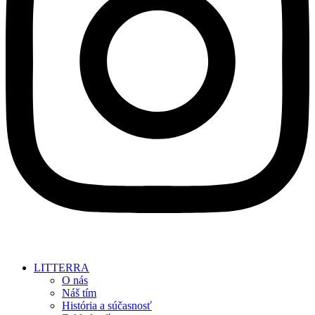
LITTERRA
O nás
Náš tím
História a súčasnosť