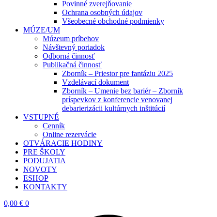
Povinné zverejňovanie
Ochrana osobných údajov
Všeobecné obchodné podmienky
MÚZE/UM
Múzeum príbehov
Návštevný poriadok
Odborná činnosť
Publikačná činnosť
Zborník – Priestor pre fantáziu 2025
Vzdelávací dokument
Zborník – Umenie bez bariér – Zborník
príspevkov z konferencie venovanej
debarierizácii kultúrnych inštitúcií
VSTUPNÉ
Cenník
Online rezervácie
OTVÁRACIE HODINY
PRE ŠKOLY
PODUJATIA
NOVOTY
ESHOP
KONTAKTY
0,00
€
0