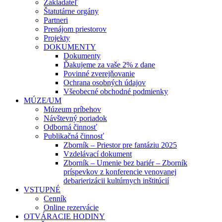
Zakladateľ
Štatutárne orgány
Partneri
Prenájom priestorov
Projekty
DOKUMENTY
Dokumenty
Ďakujeme za vaše 2% z dane
Povinné zverejňovanie
Ochrana osobných údajov
Všeobecné obchodné podmienky
MÚZE/UM
Múzeum príbehov
Návštevný poriadok
Odborná činnosť
Publikačná činnosť
Zborník – Priestor pre fantáziu 2025
Vzdelávací dokument
Zborník – Umenie bez bariér – Zborník
príspevkov z konferencie venovanej
debarierizácii kultúrnych inštitúcií
VSTUPNÉ
Cenník
Online rezervácie
OTVÁRACIE HODINY