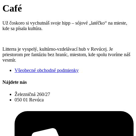
Café
Už čoskoro si vychutnáš svoje hipp – sójové „latéčko“ na mieste,
kde sa písala kultúra.
Litterra je vyspelý, kultúrno-vzdelávací hub v Revúcej. Je
priestorom pre fantáziu bez hraníc, miestom, kde spolu tvoríme náš
vesmír.
Všeobecné obchodné podmienky
Nájdete nás
Železničná 260/27
050 01 Revúca