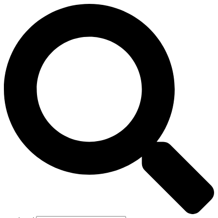
Preskočiť
na
obsah