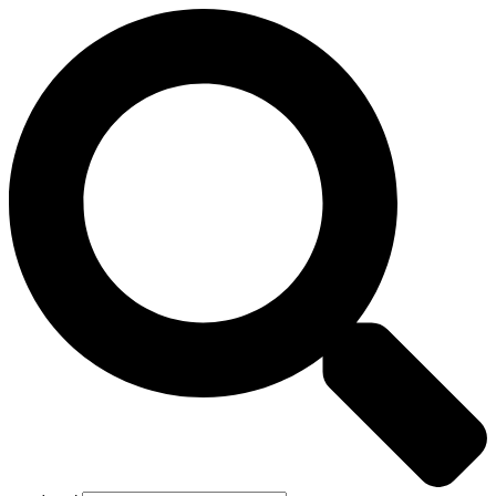
Preskočiť
na
obsah