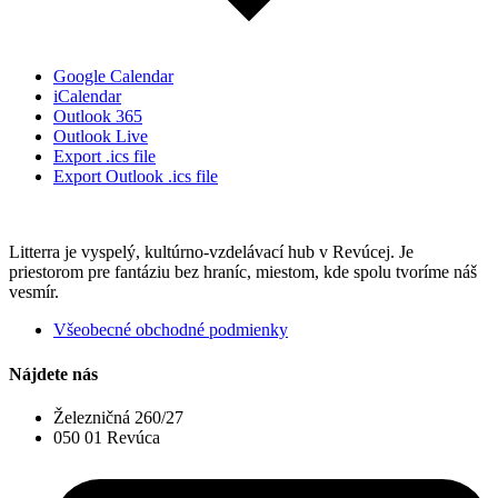
Google Calendar
iCalendar
Outlook 365
Outlook Live
Export .ics file
Export Outlook .ics file
Litterra je vyspelý, kultúrno-vzdelávací hub v Revúcej. Je
priestorom pre fantáziu bez hraníc, miestom, kde spolu tvoríme náš
vesmír.
Všeobecné obchodné podmienky
Nájdete nás
Železničná 260/27
050 01 Revúca