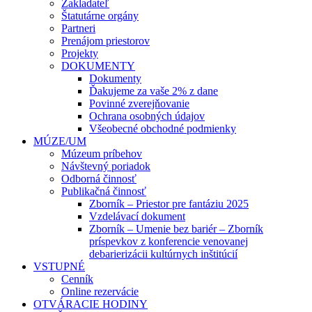
Zakladateľ
Štatutárne orgány
Partneri
Prenájom priestorov
Projekty
DOKUMENTY
Dokumenty
Ďakujeme za vaše 2% z dane
Povinné zverejňovanie
Ochrana osobných údajov
Všeobecné obchodné podmienky
MÚZE/UM
Múzeum príbehov
Návštevný poriadok
Odborná činnosť
Publikačná činnosť
Zborník – Priestor pre fantáziu 2025
Vzdelávací dokument
Zborník – Umenie bez bariér – Zborník
príspevkov z konferencie venovanej
debarierizácii kultúrnych inštitúcií
VSTUPNÉ
Cenník
Online rezervácie
OTVÁRACIE HODINY