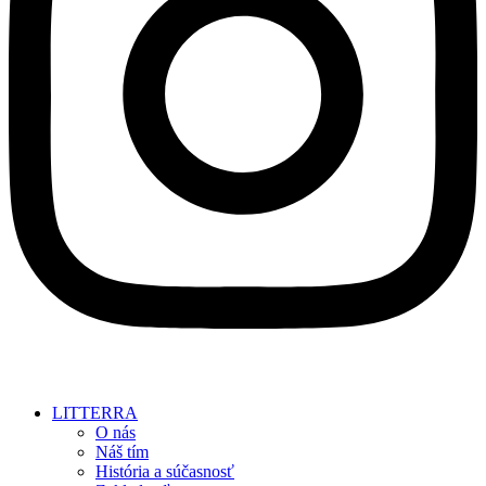
LITTERRA
O nás
Náš tím
História a súčasnosť