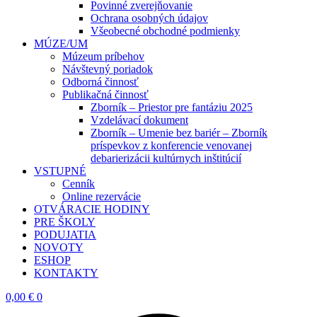
Povinné zverejňovanie
Ochrana osobných údajov
Všeobecné obchodné podmienky
MÚZE/UM
Múzeum príbehov
Návštevný poriadok
Odborná činnosť
Publikačná činnosť
Zborník – Priestor pre fantáziu 2025
Vzdelávací dokument
Zborník – Umenie bez bariér – Zborník
príspevkov z konferencie venovanej
debarierizácii kultúrnych inštitúcií
VSTUPNÉ
Cenník
Online rezervácie
OTVÁRACIE HODINY
PRE ŠKOLY
PODUJATIA
NOVOTY
ESHOP
KONTAKTY
0,00
€
0