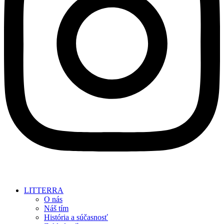
LITTERRA
O nás
Náš tím
História a súčasnosť