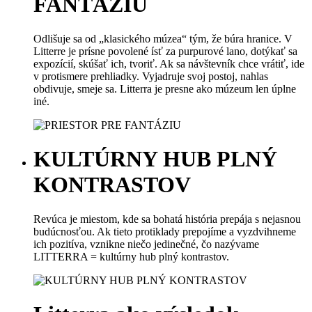
FANTÁZIU
Odlišuje sa od „klasického múzea“ tým, že búra hranice. V
Litterre je prísne povolené ísť za purpurové lano, dotýkať sa
expozícií, skúšať ich, tvoriť. Ak sa návštevník chce vrátiť, ide
v protismere prehliadky. Vyjadruje svoj postoj, nahlas
obdivuje, smeje sa. Litterra je presne ako múzeum len úplne
iné.
KULTÚRNY
HUB PLNÝ
KONTRASTOV
Revúca je miestom, kde sa bohatá história prepája s nejasnou
budúcnosťou. Ak tieto protiklady prepojíme a vyzdvihneme
ich pozitíva, vznikne niečo jedinečné, čo nazývame
LITTERRA = kultúrny hub plný kontrastov.