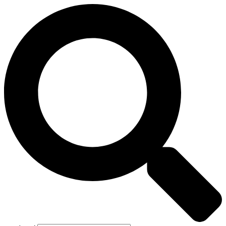
Preskočiť
na
obsah