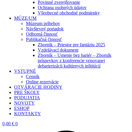
Povinné zverejňovanie
Ochrana osobných údajov
Všeobecné obchodné podmienky
MÚZE/UM
Múzeum príbehov
Návštevný poriadok
Odborná činnosť
Publikačná činnosť
Zborník – Priestor pre fantáziu 2025
Vzdelávací dokument
Zborník – Umenie bez bariér – Zborník
príspevkov z konferencie venovanej
debarierizácii kultúrnych inštitúcií
VSTUPNÉ
Cenník
Online rezervácie
OTVÁRACIE HODINY
PRE ŠKOLY
PODUJATIA
NOVOTY
ESHOP
KONTAKTY
0,00
€
0