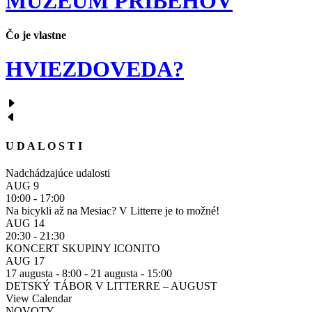
MÚZEUM
PRÍBEHOV
Čo je vlastne
HVIEZDOVEDA?
U D A L O S T I
Nadchádzajúce udalosti
AUG
9
10:00
-
17:00
Na bicykli až na Mesiac? V Litterre je to možné!
AUG
14
20:30
-
21:30
KONCERT SKUPINY ICONITO
AUG
17
17 augusta - 8:00
-
21 augusta - 15:00
DETSKÝ TÁBOR V LITTERRE – AUGUST
View Calendar
NOVOTY