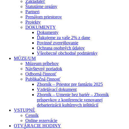
Zakladateľ
Štatutárne orgány
Partneri
Prenájom priestorov
Projekty
DOKUMENTY
Dokumenty
Ďakujeme za vaše 2% z dane
Povinné zverejňovanie
Ochrana osobných údajov
Všeobecné obchodné podmienky
MÚZE/UM
Múzeum príbehov
Návštevný poriadok
Odborná činnosť
Publikačná činnosť
Zborník – Priestor pre fantáziu 2025
Vzdelávací dokument
Zborník – Umenie bez bariér – Zborník
príspevkov z konferencie venovanej
debarierizácii kultúrnych inštitúcií
VSTUPNÉ
Cenník
Online rezervácie
OTVÁRACIE HODINY